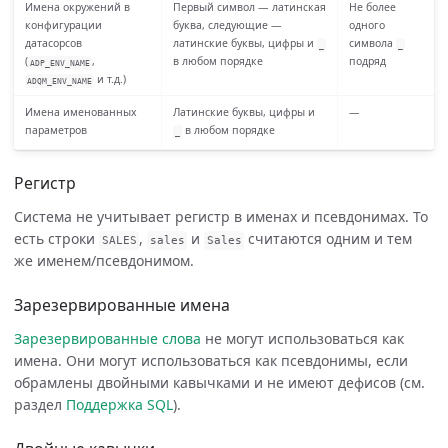
Имена окружений в
Первый символ — латинская
Не более
конфигурации
буква, следующие —
одного
датасорсов
латинские буквы, цифры и
символа
_
_
(
,
в любом порядке
подряд
ADP_ENV_NAME
и т.д.)
ADQM_ENV_NAME
Имена именованных
Латинские буквы, цифры и
—
параметров
в любом порядке
_
Регистр
Система не учитывает регистр в именах и псевдонимах. То
есть строки
,
и
считаются одним и тем
SALES
sales
Sales
же именем/псевдонимом.
Зарезервированные имена
Зарезервированные слова
не могут использоваться как
имена. Они могут использоваться как псевдонимы, если
обрамлены двойными кавычками и не имеют дефисов (см.
раздел
Поддержка SQL
).