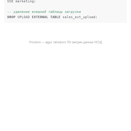
USE
marketing
;
-- удаление внешней таблицы загрузки
DROP
UPLOAD
EXTERNAL
TABLE
sales_ext_upload
;
Prostore — ядро типового ПО витрин данных НСУД