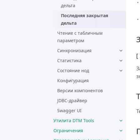
дельта
Последняя закрытая
дельта
Чтение с табличным
параметром
Синхронизация
[
Статистика
З
Состояние нод
з
Конфигурация
Версии компонентов
JDBC-драйвер
Swagger UI
Т
Утилита DTM Tools
Ограничения