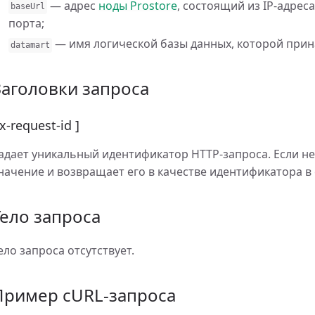
— адрес
ноды Prostore
, состоящий из IP-адре
baseUrl
порта;
— имя логической базы данных, которой прин
datamart
Заголовки запроса
 x-request-id ]
адает уникальный идентификатор HTTP-запроса. Если не 
начение и возвращает его в качестве идентификатора в 
Тело запроса
ело запроса отсутствует.
Пример cURL-запроса