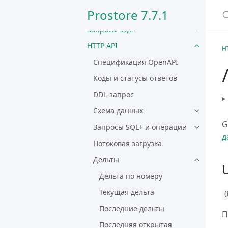
Prostore 7.7.1
Другие функции системы
Запросы SQL+
HTTP API
H
Спецификация OpenAPI
Коды и статусы ответов
DDL-запрос
Схема данных
G
Запросы SQL+ и операции
д
Потоковая загрузка
Дельты
Дельта по номеру
Текущая дельта
{
Последние дельты
П
Последняя открытая