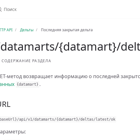
TTP API
Дельты
Последняя закрытая дельта
/datamarts/{datamart}/delt
СОДЕРЖАНИЕ РАЗДЕЛА
ET-метод возвращает информацию о последней закрыт
анных
.
{
datamart
}
URL
baseUrl
}
/
api
/
v1
/
datamarts
/
{
datamart
}
/
deltas
/
latest
/
ok
араметры: