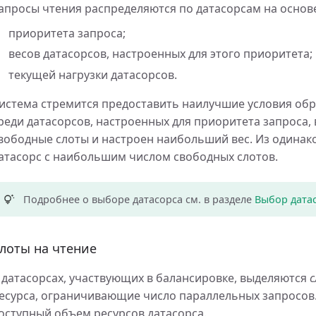
апросы чтения распределяются по датасорсам на основ
приоритета запроса;
весов датасорсов, настроенных для этого приоритета;
текущей нагрузки датасорсов.
истема стремится предоставить наилучшие условия обр
реди датасорсов, настроенных для приоритета запроса, 
вободные слоты и настроен наибольший вес. Из одина
атасорс с наибольшим числом свободных слотов.
Подробнее о выборе датасорса см. в разделе
Выбор датас
лоты на чтение
 датасорсах, участвующих в балансировке, выделяются
есурса, ограничивающие число параллельных запросов
оступный объем ресурсов датасорса.