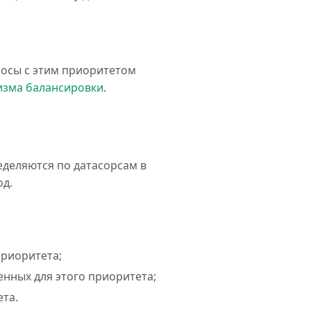
росы с этим приоритетом
изма балансировки
.
еделяются по датасорсам в
д.
приоритета;
енных для этого приоритета;
ета.