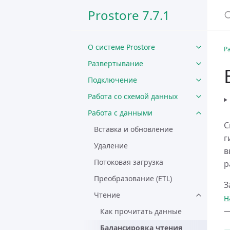
Prostore 7.7.1
О системе Prostore
Р
Развертывание
Подключение
Работа со схемой данных
Работа с данными
С
Вставка и обновление
г
Удаление
в
Потоковая загрузка
р
Преобразование (ETL)
З
Чтение
н
—
Как прочитать данные
Балансировка чтения