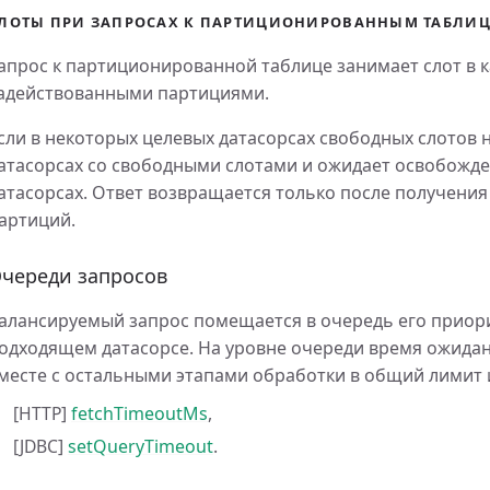
ЛОТЫ ПРИ ЗАПРОСАХ К ПАРТИЦИОНИРОВАННЫМ ТАБЛИ
апрос к партиционированной таблице занимает слот в к
адействованными партициями.
сли в некоторых целевых датасорсах свободных слотов н
атасорсах со свободными слотами и ожидает освобожде
атасорсах. Ответ возвращается только после получения
артиций.
череди запросов
алансируемый запрос помещается в очередь его приори
одходящем датасорсе. На уровне очереди время ожидан
месте с остальными этапами обработки в общий лимит 
[HTTP]
fetchTimeoutMs
,
[JDBC]
setQueryTimeout
.