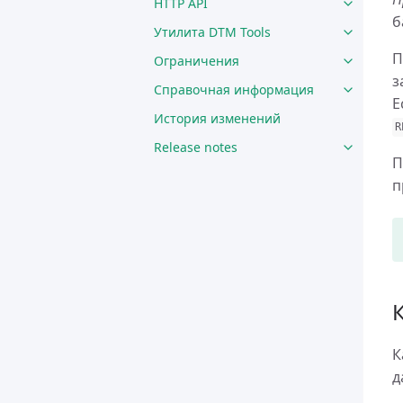
HTTP API
б
Утилита DTM Tools
П
Ограничения
з
Справочная информация
Е
История изменений
R
Release notes
П
п
К
д