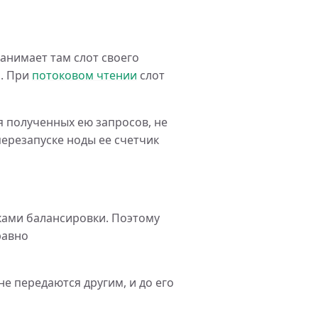
занимает там слот своего
и. При
потоковом чтении
слот
я полученных ею запросов, не
ерезапуске ноды ее счетчик
ками балансировки. Поэтому
равно
е передаются другим, и до его