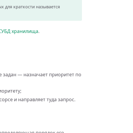
ых для краткости называется
СУБД хранилища
.
не задан — назначает приоритет по
иоритету;
орсе и направляет туда запрос.
 определяющая порядок его