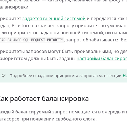
алансировки.
риоритет
задается внешней системой
и передается как 
адан, Prostore назначает запросу приоритет по умолчан
сли приоритет не задан ни внешней системой, ни пара
, запрос обрабатывается бе
EAD_BALANCE_SQL_REQUEST_PRIORITY
риоритеты запросов могут быть произвольными, но для
риоритетом должны быть заданы
настройки балансиро
Подробнее о задании приоритета запроса см. в секции
Н
Как работает балансировка
аждый балансируемый запрос помещается в очередь и 
атасорсе при появлении свободного слота.