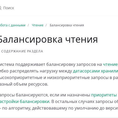
абота с данными
Чтение
Балансировка чтения
Балансировка чтения
СОДЕРЖАНИЕ РАЗДЕЛА
истема поддерживает балансировку запросов на
чтение
ибко распределять нагрузку между
датасорсами
хранил
ысокоприоритетные и низкоприоритетные запросы в ра
азный объем ресурсов.
апросы балансируются, если им назначены
приоритеты
астройки балансировки
. В остальных случаях запросы
 по алгоритму, действовавшему по умолчанию до верси