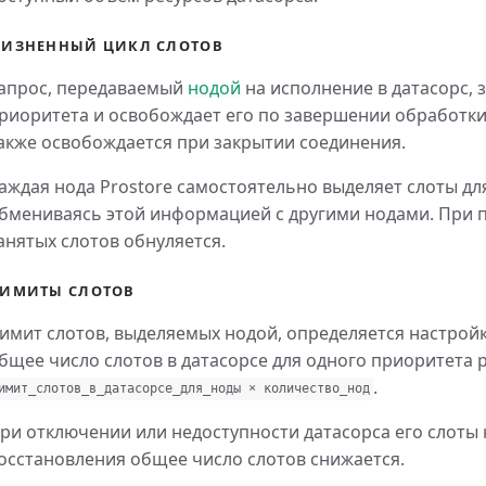
ИЗНЕННЫЙ ЦИКЛ СЛОТОВ
апрос, передаваемый
нодой
на исполнение в датасорс, 
риоритета и освобождает его по завершении обработк
акже освобождается при закрытии соединения.
аждая нода Prostore самостоятельно выделяет слоты дл
бмениваясь этой информацией с другими нодами. При п
анятых слотов обнуляется.
ИМИТЫ СЛОТОВ
имит слотов, выделяемых нодой, определяется настрой
бщее число слотов в датасорсе для одного приоритета 
.
имит
_
слотов
_
в
_
датасорсе
_
для
_
ноды
×
количество
_
нод
ри отключении или недоступности датасорса его слоты н
осстановления общее число слотов снижается.