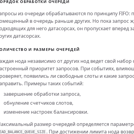
ОРЯДОК ОБРАБОТКИ ОЧЕРЕДИ
апросы из очереди обрабатываются по принципу FIFO: 
омещенный в очередь раньше других. Но пока запрос ж
одходящих для него датасорсах, он пропускает вперед з
ругих датасорсах.
ОЛИЧЕСТВО И РАЗМЕРЫ ОЧЕРЕДЕЙ
аждая нода независимо от других нод ведет свой набор
астроенный приоритет запросов. При событиях, влияющ
роверяет, появились ли свободные слоты и какие запро
аправить. Примеры таких событий:
завершение обработки запроса,
обнуление счетчиков слотов,
изменение настроек балансировки.
аксимальный размер очередей определяется параметр
. При достижении лимита нода возв
EAD_BALANCE_QUEUE_SIZE