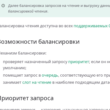
Далее балансировка запросов на чтение и выгрузку данн
балансировкой чтения
.
алансировка чтения доступна во всех
поддерживаемых 
Возможности балансировки
еханизм балансировки:
проверяет назначенный запросу
приоритет
; если он 
умолчанию;
помещает запрос в
очередь
, соответствующую его пр
занимает
слот на чтение
в наиболее подходящем датас
Приоритет запроса
риоритет запроса
— категория, назначенная запросу и