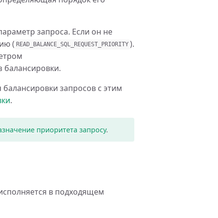
параметр запроса. Если он не
ию (
).
READ_BALANCE_SQL_REQUEST_PRIORITY
метром
з балансировки.
 балансировки запросов с этим
вки
.
азначение приоритета запросу
.
исполняется в подходящем