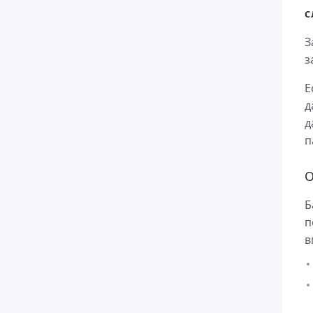
С
З
з
Е
д
д
п
О
Б
п
в