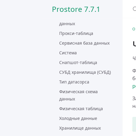
данных
Prostore 7.7.1
Потоковое чтение
данных
О
Прокси-таблица
Сервисная база данных
Система
Ч
Снапшот-таблица
Ф
СУБД хранилища (СУБД)
б
Тип датасорса
р
Физическая схема
З
данных
н
Физическая таблица
Холодные данные
Хранилище данных