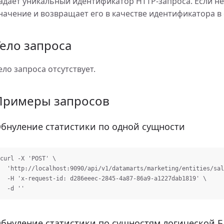
адает уникальный идентификатор HTTP-запроса. Если не 
начение и возвращает его в качестве идентификатора в 
Тело запроса
ело запроса отсутствует.
Примеры запросов
бнуление статистики по одной сущности
curl -X 'POST' \

  'http://localhost:9090/api/v1/datamarts/marketing/entities/sales/statistics' \

  -H 'x-request-id: d286eeec-2845-4a87-86a9-a1227dab1819' \

бнуление статистики по сущностям логической Б