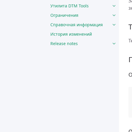
З
Утилита DTM Tools
з
Ограничения
Справочная информация
История изменений
Т
Release notes
О
О