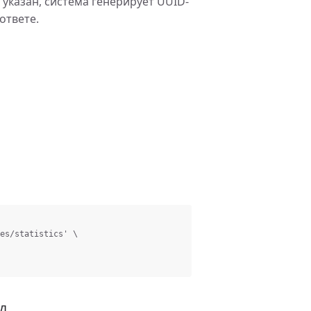
указан, система генерирует UUID-
ответе.
Д