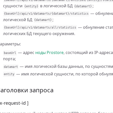
сущности
в логической БД
;
{
entity
}
{
datamart
}
— обнулени
{
baseUrl
}
/
api
/
v1
/
datamarts
/
{
datamart
}
/
statistics
логической БД
;
{
datamart
}
— обнуление стат
{
baseUrl
}
/
api
/
v1
/
datamarts
/
all
/
statistics
логических БД текущего окружения.
араметры:
— адрес
ноды Prostore
, состоящий из IP-адре
baseUrl
порта;
— имя логической базы данных, по сущностям 
datamart
— имя логической сущности, по которой обнуляе
entity
Заголовки запроса
 x-request-id ]