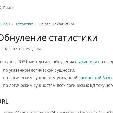
TTP API
Статистика
Обнуление статистики
Обнуление статистики
СОДЕРЖАНИЕ РАЗДЕЛА
оступны POST-методы для обнуления
статистики
по сле
по указанной логической сущности,
по логическим сущностям указанной
логической базы
по логическим сущностям всех логических БД текуще
URL
{
baseUrl
}
/
api
/
v1
/
datamarts
/
{
datamart
}
/
entities
/
{
entity
}
/
stati