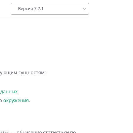
Версия 7.7.1
дующим сущностям:
 данных
,
го
окружения
.
— обнуление статистики по
stics