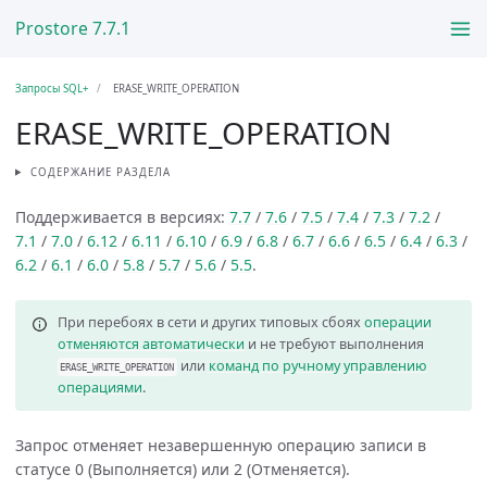
Prostore 7.7.1
Запросы SQL+
ERASE_WRITE_OPERATION
ERASE_WRITE_OPERATION
СОДЕРЖАНИЕ РАЗДЕЛА
Поддерживается в версиях:
7.7
/
7.6
/
7.5
/
7.4
/
7.3
/
7.2
/
7.1
/
7.0
/
6.12
/
6.11
/
6.10
/
6.9
/
6.8
/
6.7
/
6.6
/
6.5
/
6.4
/
6.3
/
6.2
/
6.1
/
6.0
/
5.8
/
5.7
/
5.6
/
5.5
.
При перебоях в сети и других типовых сбоях
операции
отменяются автоматически
и не требуют выполнения
или
команд по ручному управлению
ERASE_WRITE_OPERATION
операциями
.
Запрос отменяет незавершенную операцию записи в
статусе 0 (Выполняется) или 2 (Отменяется).