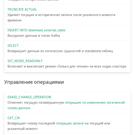
TRUNCATE ACTUAL
Удаляет текущие и исторические записи после указанного момента
времени
INSERT INTO download_external_table
Выгружает данные в топик Kafka
SELECT
Возвращает данные из логических сущностей и standalone-таблиц
SET_MODE_READONLY
Включает и выключает режим «Только для чтения» на всех нодах кластера
Управление операциями
ERASE_CHANGE_OPERATION
Отменяет текущую незавершенную
операцию по изменению логической
схемы данных
GET_CN
Возвращает номер последней
операции записи
на текущий или
указанный момент