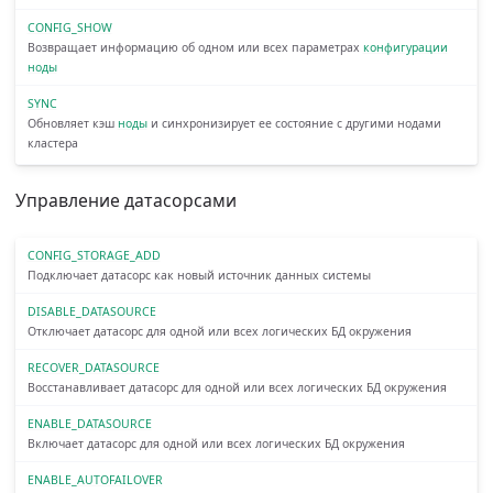
CONFIG_SHOW
Возвращает информацию об одном или всех параметрах
конфигурации
ноды
SYNC
Обновляет кэш
ноды
и синхронизирует ее состояние с другими нодами
кластера
Управление датасорсами
CONFIG_STORAGE_ADD
Подключает датасорс как новый источник данных системы
DISABLE_DATASOURCE
Отключает датасорс для одной или всех логических БД окружения
RECOVER_DATASOURCE
Восстанавливает датасорс для одной или всех логических БД окружения
ENABLE_DATASOURCE
Включает датасорс для одной или всех логических БД окружения
ENABLE_AUTOFAILOVER