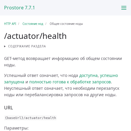
Prostore 7.7.1
HTTP API
Состояние нод
Общее состояние ноды
/actuator/health
СОДЕРЖАНИЕ РАЗДЕЛА
GET-метод возвращает информацию об общем состоянии
ноды.
Успешный ответ означает, что нода
доступна
,
успешно
запущена
и
полностью готова к обработке запросов
.
Неуспешный ответ означает, что необходим перезапуск
ноды или перебалансировка запросов на другие ноды.
URL
{
baseUrl
}
/
actuator
/
health
Параметры: