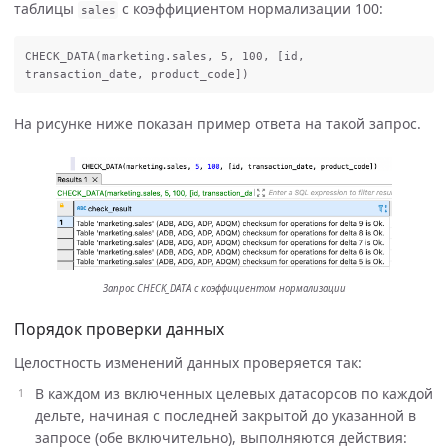
таблицы
с коэффициентом нормализации 100:
sales
CHECK_DATA
(
marketing
.
sales
,
5
,
100
,
[
id
,
transaction_date
,
product_code
])
На рисунке ниже показан пример ответа на такой запрос.
Запрос CHECK_DATA с коэффициентом нормализации
Порядок проверки данных
Целостность изменений данных проверяется так:
В каждом из включенных целевых датасорсов по каждой
дельте, начиная с последней закрытой до указанной в
запросе (обе включительно), выполняются действия: