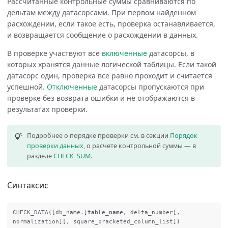
Рассчитанные контрольные суммы сравниваются по
дельтам между датасорсами. При первом найденном
расхождении, если такое есть, проверка останавливается,
и возвращается сообщение о расхождении в данных.
В проверке участвуют все
включенные
датасорсы, в
которых хранятся данные логической таблицы. Если такой
датасорс один, проверка все равно проходит и считается
успешной.
Отключенные
датасорсы пропускаются при
проверке без возврата ошибки и не отображаются в
результатах проверки.
Подробнее о порядке проверки см. в секции
Порядок
проверки данных
, о расчете контрольной суммы — в
разделе
CHECK_SUM
.
Синтаксис
CHECK_DATA
([
db_name
.]
table_name
,
delta_number
[,
normalization
][,
square_bracketed_column_list
])