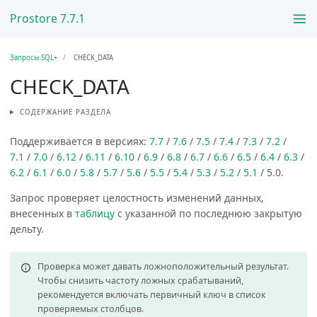
Prostore 7.7.1
Запросы SQL+
CHECK_DATA
CHECK_DATA
СОДЕРЖАНИЕ РАЗДЕЛА
Поддерживается в версиях:
7.7
/
7.6
/
7.5
/
7.4
/
7.3
/
7.2
/
7.1
/
7.0
/
6.12
/
6.11
/
6.10
/
6.9
/
6.8
/
6.7
/
6.6
/
6.5
/
6.4
/
6.3
/
6.2
/
6.1
/
6.0
/
5.8
/
5.7
/
5.6
/
5.5
/
5.4
/
5.3
/
5.2
/
5.1
/ 5.0.
Запрос проверяет целостность изменений данных,
внесенных в
таблицу
с указанной по последнюю закрытую
дельту.
Проверка может давать ложноположительный результат.
Чтобы снизить частоту ложных срабатываний,
рекомендуется включать первичный ключ в список
проверяемых столбцов.