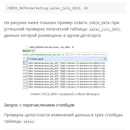
CHECK_DATA
(
marketing
.
sales_july_2021
,
0
)
На рисунке ниже показан пример ответа
при
CHECK_DATA
успешной проверке логической таблицы
,
sales_july_2021
данные которой размещены в одном датасорсе.
Ответ CHECK_DATA с проверкой в одном датасорсе
Запрос с перечислением столбцов
Проверка целостности изменений данных в трех столбцах
таблицы
:
sales