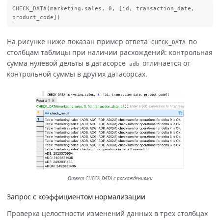
CHECK_DATA
(
marketing
.
sales
,
0
,
[
id
,
transaction_date
,
product_code
])
На рисунке ниже показан пример ответа
по
CHECK_DATA
столбцам таблицы при наличии расхождений: контрольная
сумма нулевой дельты в датасорсе
отличается от
adb
контрольной суммы в других датасорсах.
Ответ CHECK_DATA с расхождениями
Запрос с коэффициентом нормализации
Проверка целостности изменений данных в трех столбцах