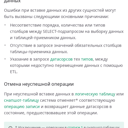
данных
Ошибки при вставке данных из других сущностей могут
быть вызваны следующими основными причинами:
Несоответствие порядка, количества или типов
столбцов между SELECT-подзапросом на выборку данных
и таблицей-приемником данных.
Отсутствие в запросе значений обязательных столбцов
таблицы-приемника данных.
Указание в запросе
датасорсов
тех
типов
, между
которыми недоступно перемещение данных с помощью
ETL.
Отмена неуспешной операции
При неуспешной вставке данных в
логическую таблицу
или
снапшот-таблицу
система отменяет* соответствующую
операцию записи
и возвращает данные датасорсов в
состояние, предшествовавшее этой операции.
* Исключение — операции в
статусе 1
в снапшот-таблицах,