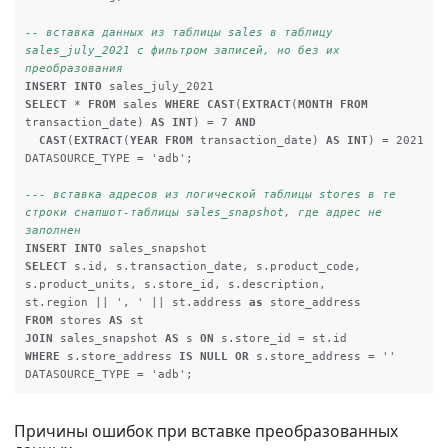
-- вставка данных из таблицы sales в таблицу 
sales_july_2021 с фильтром записей, но без их 
преобразования
INSERT
INTO
sales_july_2021
SELECT
*
FROM
sales
WHERE
CAST
(
EXTRACT
(
MONTH
FROM
transaction_date
)
AS
INT
)
=
7
AND
CAST
(
EXTRACT
(
YEAR
FROM
transaction_date
)
AS
INT
)
=
2021
DATASOURCE_TYPE
=
'adb'
;
--- вставка адресов из логической таблицы stores в те 
строки снапшот-таблицы sales_snapshot, где адрес не 
заполнен
INSERT
INTO
sales_snapshot
SELECT
s
.
id
,
s
.
transaction_date
,
s
.
product_code
,
s
.
product_units
,
s
.
store_id
,
s
.
description
,
st
.
region
||
', '
||
st
.
address
as
store_address
FROM
stores
AS
st
JOIN
sales_snapshot
AS
s
ON
s
.
store_id
=
st
.
id
WHERE
s
.
store_address
IS
NULL
OR
s
.
store_address
=
''
DATASOURCE_TYPE
=
'adb'
;
Причины ошибок при вставке преобразованных