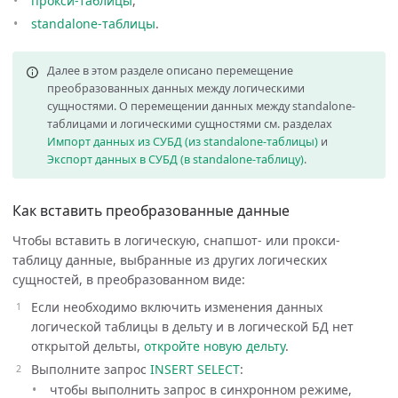
прокси-таблицы
,
standalone-таблицы
.
Далее в этом разделе описано перемещение
преобразованных данных между логическими
сущностями. О перемещении данных между standalone-
таблицами и логическими сущностями см. разделах
Импорт данных из СУБД (из standalone-таблицы)
и
Экспорт данных в СУБД (в standalone-таблицу)
.
Как вставить преобразованные данные
Чтобы вставить в логическую, снапшот- или прокси-
таблицу данные, выбранные из других логических
сущностей, в преобразованном виде:
Если необходимо включить изменения данных
логической таблицы в дельту и в логической БД нет
открытой дельты,
откройте новую дельту
.
Выполните запрос
INSERT SELECT
:
чтобы выполнить запрос в синхронном режиме,