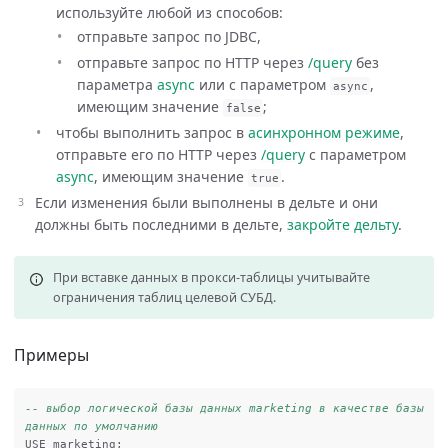
используйте любой из способов:
отправьте запрос по JDBC,
отправьте запрос по HTTP через
/query
без
параметра
async
или с параметром
,
async
имеющим значение
;
false
чтобы выполнить запрос в
асинхронном режиме
,
отправьте его по HTTP через
/query
с параметром
async
, имеющим значение
.
true
Если изменения были выполнены в дельте и они
должны быть последними в дельте,
закройте дельту
.
При вставке данных в прокси-таблицы учитывайте
ограничения таблиц целевой СУБД.
Примеры
-- выбор логической базы данных marketing в качестве базы 
данных по умолчанию
USE
marketing
;