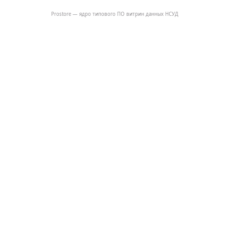
Prostore — ядро типового ПО витрин данных НСУД