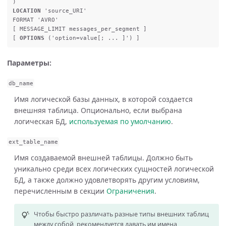
)
LOCATION
'source_URI'
FORMAT
'AVRO'
[
MESSAGE_LIMIT
messages_per_segment
]
[
OPTIONS
(
'option=value[; ... ]'
)
]
Параметры:
db_name
Имя логической базы данных, в которой создается
внешняя таблица. Опционально, если выбрана
логическая БД,
используемая по умолчанию
.
ext_table_name
Имя создаваемой внешней таблицы. Должно быть
уникально среди всех логических сущностей логической
БД, а также должно удовлетворять другим условиям,
перечисленным в секции
Ограничения
.
Чтобы быстро различать разные типы внешних таблиц
между собой, рекомендуется давать им имена,