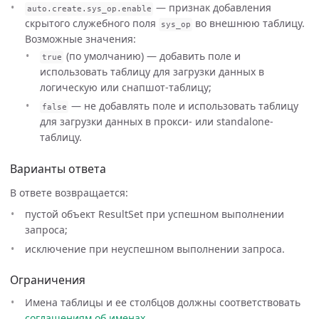
— признак добавления
auto
.
create
.
sys_op
.
enable
скрытого служебного поля
во внешнюю таблицу.
sys_op
Возможные значения:
(по умолчанию) — добавить поле и
true
использовать таблицу для загрузки данных в
логическую или снапшот-таблицу;
— не добавлять поле и использовать таблицу
false
для загрузки данных в прокси- или standalone-
таблицу.
Варианты ответа
В ответе возвращается:
пустой объект ResultSet при успешном выполнении
запроса;
исключение при неуспешном выполнении запроса.
Ограничения
Имена таблицы и ее столбцов должны соответствовать
соглашениям об именах
.