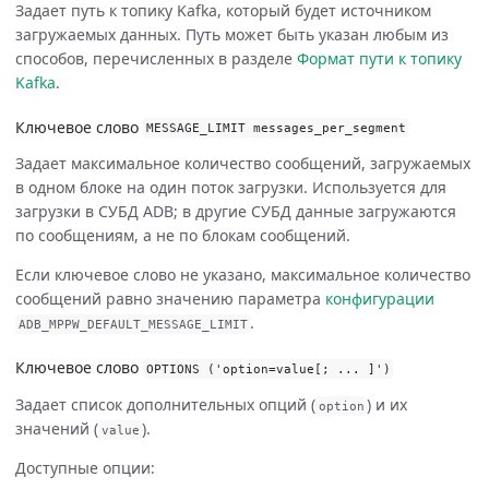
Задает путь к топику Kafka, который будет источником
загружаемых данных. Путь может быть указан любым из
способов, перечисленных в разделе
Формат пути к топику
Kafka
.
Ключевое слово
MESSAGE_LIMIT
messages_per_segment
Задает максимальное количество сообщений, загружаемых
в одном блоке на один поток загрузки. Используется для
загрузки в СУБД ADB; в другие СУБД данные загружаются
по сообщениям, а не по блокам сообщений.
Если ключевое слово не указано, максимальное количество
сообщений равно значению параметра
конфигурации
.
ADB_MPPW_DEFAULT_MESSAGE_LIMIT
Ключевое слово
OPTIONS
(
'option=value[; ... ]'
)
Задает список дополнительных опций (
) и их
option
значений (
).
value
Доступные опции: