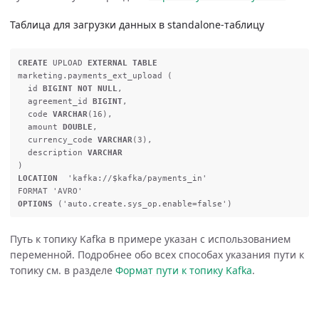
Таблица для загрузки данных в standalone-таблицу
CREATE
UPLOAD
EXTERNAL
TABLE
marketing
.
payments_ext_upload
(
id
BIGINT
NOT
NULL
,
agreement_id
BIGINT
,
code
VARCHAR
(
16
),
amount
DOUBLE
,
currency_code
VARCHAR
(
3
),
description
VARCHAR
)
LOCATION
'kafka://$kafka/payments_in'
FORMAT
'AVRO'
OPTIONS
(
'auto.create.sys_op.enable=false'
)
Путь к топику Kafka в примере указан с использованием
переменной. Подробнее обо всех способах указания пути к
топику см. в разделе
Формат пути к топику Kafka
.