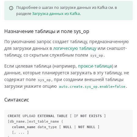
Подробнее о шагах по загрузке данных из Kafka см. в
разделе
Загрузка данных из Kafka
.
Назначение таблицы и поле sys_op
По умолчанию запрос создает таблицу, предназначенную
для загрузки данных в
логическую таблицу
или снапшот-
таблицу, со скрытым служебным полем
.
sys_op
Если целевая таблица (например,
прокси-таблица
) и
данные, которые планируется загружать в эту таблицу, не
содержат поле
, при создании внешней таблицы
sys_op
загрузки укажите опцию
.
auto
.
create
.
sys_op
.
enable
=
false
Синтаксис
CREATE
UPLOAD
EXTERNAL
TABLE
[
IF
NOT
EXISTS
]
[
db_name
.]
ext_table_name
(
column_name
data_type
[
NULL
|
NOT
NULL
]
[,
...
]