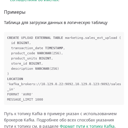
Примеры
Таблица для загрузки данных в логическую таблицу
CREATE
UPLOAD
EXTERNAL
TABLE
marketing
.
sales_ext_upload
(
id
BIGINT
,
transaction_date
TIMESTAMP
,
product_code
VARCHAR
(
256
),
product_units
BIGINT
,
store_id
BIGINT
,
description
VARCHAR
(
256
)
)
LOCATION
'kafka_brokers://10.129.0.22:9092,10.129.0.123:9092/sales
_in'
FORMAT
'AVRO'
MESSAGE_LIMIT
1000
Путь к топику Kafka в примере указан с использованием
брокеров Kafka. Подробнее обо всех способах указания
пути к топику см. в разделе
Формат пути к топику Kafka
.