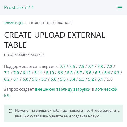
Prostore 7.7.1
Запросы SQL+
CREATE UPLOAD EXTERNAL TABLE
CREATE UPLOAD EXTERNAL
TABLE
СОДЕРЖАНИЕ РАЗДЕЛА
Поддерживается в версиях:
7.7
/
7.6
/
7.5
/
7.4
/
7.3
/
7.2
/
7.1
/
7.0
/
6.12
/
6.11
/
6.10
/
6.9
/
6.8
/
6.7
/
6.6
/
6.5
/
6.4
/
6.3
/
6.2
/
6.1
/
6.0
/
5.8
/
5.7
/
5.6
/
5.5
/
5.4
/
5.3
/
5.2
/
5.1
/ 5.0.
Запрос создает
внешнюю таблицу загрузки
в
логической
БД
.
Изменение внешней таблицы недоступно. Чтобы заменить
внешнюю таблицу, удалите ее и создайте новую.