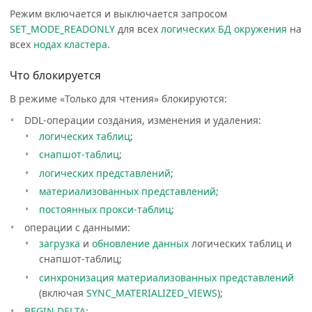
Режим включается и выключается запросом
SET_MODE_READONLY
для всех
логических БД
окружения
на
всех
нодах
кластера
.
Что блокируется
В режиме «Только для чтения» блокируются:
DDL-операции создания, изменения и удаления:
логических таблиц
;
снапшот-таблиц
;
логических представлений
;
материализованных представлений
;
постоянных прокси-таблиц
;
операции с данными:
загрузка
и
обновление данных
логических таблиц и
снапшот-таблиц;
синхронизация материализованных представлений
(включая
SYNC_MATERIALIZED_VIEWS
);
BEGIN DELTA
;