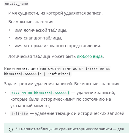
entity_name
Имя сущности, из которой удаляются записи.
Возможные значения:
имя логической таблицы,
имя снапшот-таблицы,
имя материализованного представления.
Логическая таблица может быть
любого вида
.
Ключевое слово
FOR
SYSTEM_TIME
AS
OF
{
'YYYY-MM-DD
hh:mm:ss[.SSSSSS]'
|
'infinite'
}
Задает режим удаления записей. Возможные значения:
— удаление записей,
YYYY
-
MM
-
DD
hh
:
mm
:
ss
[.
SSSSSS
]
которые были историческими* по состоянию на
указанный момент;
— удаление текущих и исторических записей.
infinite
* Снапшот-таблицы не хранят исторические записи — для