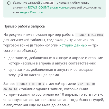
Удаление записей с
приводит к обнулению
infinite
значения
ROWS_COUNT в статистике
целевой сущности на
всех
нодах Prostore
.
Пример работы запроса
На рисунке ниже показан пример работы
TRUNCATE
HISTORY
для логической таблицы, содержащей три записи по
торговой точке (в терминологии
истории данных
— три
состояния объекта):
две записи, добавленные в январе и апреле и ставшие
историческими в апреле и августе соответственно;
одна запись, добавленная в августе и остающаяся
текущей по настоящее время.
Запрос
с меткой времени
TRUNCATE
HISTORY
2021
-
04
-
10
к таблице удаляет записи, которые были
00
:
00
:
10
историческими по состоянию на 10 апреля, то есть только
январскую запись (апрельская запись тогда была текущей,
а августовская еще не была добавлена).