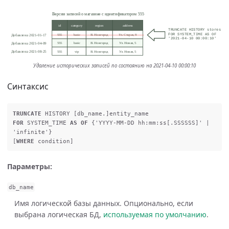
Удаление исторических записей по состоянию на 2021-04-10 00:00:10
Синтаксис
TRUNCATE
HISTORY
[
db_name
.]
entity_name
FOR
SYSTEM_TIME
AS
OF
{
'YYYY-MM-DD hh:mm:ss[.SSSSSS]'
|
'infinite'
}
[
WHERE
condition
]
Параметры:
db_name
Имя логической базы данных. Опционально, если
выбрана логическая БД,
используемая по умолчанию
.