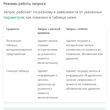
Режимы работы запроса
Запрос работает по-разному в зависимости от указанных
параметров
, как показано в таблице ниже.
Сущность
Запрос с меткой
Запрос с infinite
времени
Логическая
Удаляет записи,
Удаляет текущие и
таблица,
ставшие
исторические записи
материализованное
историческими
независимо от момента их
представление
до указанного
появления, обновления или
момента
удаления
(включительно)
Снапшот-таблица
Удаляет
Удаляет текущие записи и
информацию о
информацию об удаленных
записях,
записях независимо от
удаленных до
момента их появления,
указанного
обновления или удаления
момента
(включительно)