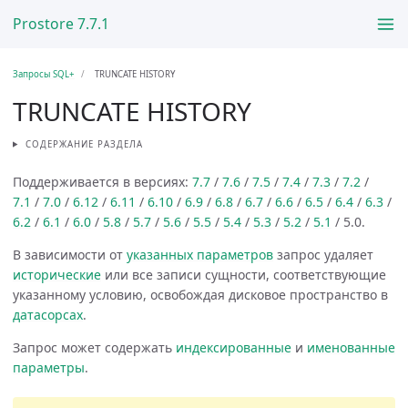
Prostore 7.7.1
Запросы SQL+
TRUNCATE HISTORY
TRUNCATE HISTORY
СОДЕРЖАНИЕ РАЗДЕЛА
Поддерживается в версиях:
7.7
/
7.6
/
7.5
/
7.4
/
7.3
/
7.2
/
7.1
/
7.0
/
6.12
/
6.11
/
6.10
/
6.9
/
6.8
/
6.7
/
6.6
/
6.5
/
6.4
/
6.3
/
6.2
/
6.1
/
6.0
/
5.8
/
5.7
/
5.6
/
5.5
/
5.4
/
5.3
/
5.2
/
5.1
/ 5.0.
В зависимости от
указанных параметров
запрос удаляет
исторические
или все записи сущности, соответствующие
указанному условию, освобождая дисковое пространство в
датасорсах
.
Запрос может содержать
индексированные
и
именованные
параметры
.