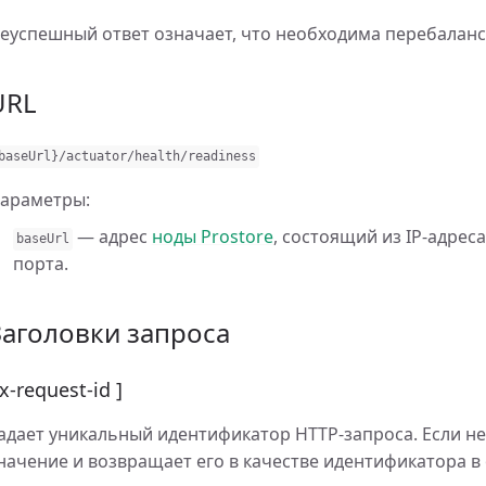
еуспешный ответ означает, что необходима перебаланс
URL
baseUrl
}
/
actuator
/
health
/
readiness
араметры:
— адрес
ноды Prostore
, состоящий из IP-адре
baseUrl
порта.
Заголовки запроса
 x-request-id ]
адает уникальный идентификатор HTTP-запроса. Если не 
начение и возвращает его в качестве идентификатора в 