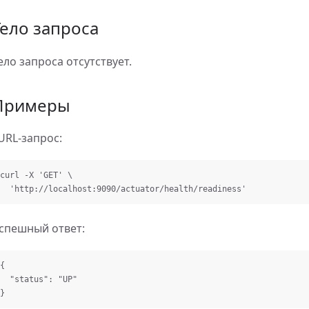
Тело запроса
ело запроса отсутствует.
Примеры
URL-запрос:
curl -X 'GET' \

спешный ответ:
{
"status"
:
"UP"
}