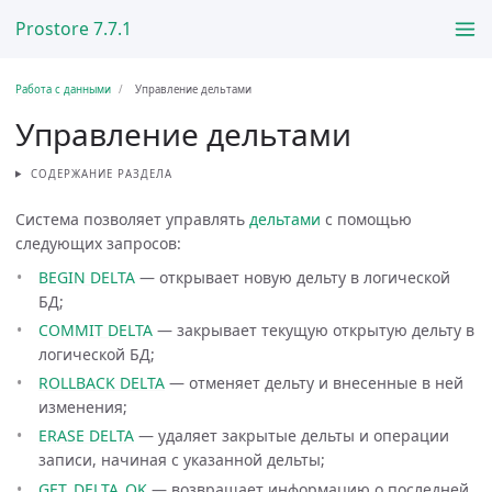
Prostore 7.7.1
Работа с данными
Управление дельтами
Управление дельтами
СОДЕРЖАНИЕ РАЗДЕЛА
Система позволяет управлять
дельтами
с помощью
следующих запросов:
BEGIN DELTA
— открывает новую дельту в логической
БД;
COMMIT DELTA
— закрывает текущую открытую дельту в
логической БД;
ROLLBACK DELTA
— отменяет дельту и внесенные в ней
изменения;
ERASE DELTA
— удаляет закрытые дельты и операции
записи, начиная с указанной дельты;
GET_DELTA_OK
— возвращает информацию о последней