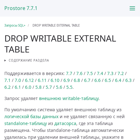
Prostore 7.7.1
Запросы SQL+
DROP WRITABLE EXTERNAL TABLE
DROP WRITABLE EXTERNAL
TABLE
СОДЕРЖАНИЕ РАЗДЕЛА
Поддерживается в версиях:
7.7
/
7.6
/
7.5
/
7.4
/
7.3
/
7.2
/
7.1
/
7.0
/
6.12
/
6.11
/
6.10
/
6.9
/
6.8
/
6.7
/
6.6
/
6.5
/
6.4
/
6.3
/
6.2
/
6.1
/
6.0
/
5.8
/
5.7
/
5.6
/
5.5
.
Запрос удаляет
внешнюю writable-таблицу
.
По умолчанию система удаляет внешнюю таблицу из
логической базы данных
и не удаляет связанную с ней
standalone-таблицу
из
датасорса
, где эта таблица
размещена. Чтобы standalone-таблица автоматически
удалилась при удалении внешней таблицы, укажите в