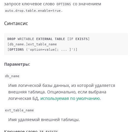
запросе ключевое слово
со значением
OPTIONS
.
auto
.
drop
.
table
.
enable
=
true
Синтаксис
DROP
WRITABLE
EXTERNAL
TABLE
[
IF
EXISTS
]
[
db_name
.]
ext_table_name
[
OPTIONS
(
'option=value[; ... ]'
)]
Параметры:
db_name
Имя логической базы данных, из которой удаляется
внешняя таблица. Опционально, если выбрана
логическая БД,
используемая по умолчанию
.
ext_table_name
Имя удаляемой внешней таблицы.
Ключевое слово
IF
EXISTS