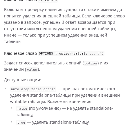
Включает проверку наличия сущности с таким именем до
попытки удаления внешней таблицы. Если ключевое слово
указано в запросе, успешный ответ возвращается при
отсутствии или успешном удалении внешней таблицы,
иначе — только при успешном удалении внешней
таблицы.
Ключевое слово
OPTIONS
(
'option=value[; ... ]'
)
Задает список дополнительных опций (
) и их
option
значений (
).
value
Доступные опции:
— признак автоматического
auto
.
drop
.
table
.
enable
удаления standalone-таблицы при удалении внешней
writable-таблицы. Возможные значения:
(по умолчанию) — не удалять standalone-
false
таблицу,
— удалить standalone-таблицу.
true