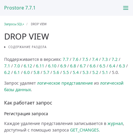
Prostore 7.7.1
Запросы SQL+
DROP VIEW
DROP VIEW
СОДЕРЖАНИЕ РАЗДЕЛА
Поддерживается в версиях:
7.7
/
7.6
/
7.5
/
7.4
/
7.3
/
7.2
/
7.1
/
7.0
/
6.12
/
6.11
/
6.10
/
6.9
/
6.8
/
6.7
/
6.6
/
6.5
/
6.4
/
6.3
/
6.2
/
6.1
/
6.0
/
5.8
/
5.7
/
5.6
/
5.5
/
5.4
/
5.3
/
5.2
/
5.1
/ 5.0.
Запрос удаляет
логическое представление
из
логической
базы данных
.
Как работает запрос
Регистрация запроса
Каждое удаление представления записывается в
журнал
,
доступный с помощью запроса
GET_CHANGES
.