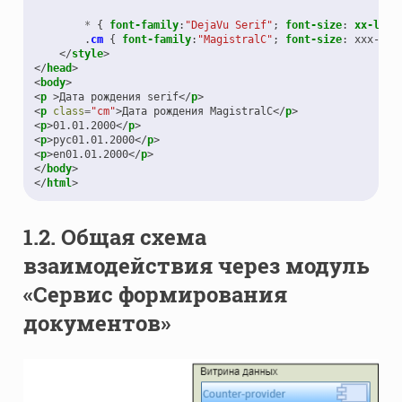
*
{
font-family
:
"DejaVu Serif"
;
font-size
:
xx-larg
.
cm
{
font-family
:
"MagistralC"
;
font-size
:
xxx-lar
</
style
>
</
head
>
<
body
>
<
p
>
Дата рождения serif
</
p
>
<
p
class
=
"cm"
>
Дата рождения MagistralC
</
p
>
<
p
>
01.01.2000
</
p
>
<
p
>
рус01.01.2000
</
p
>
<
p
>
en01.01.2000
</
p
>
</
body
>
</
html
>
1.2.
Общая схема
взаимодействия через модуль
«Сервис формирования
документов»