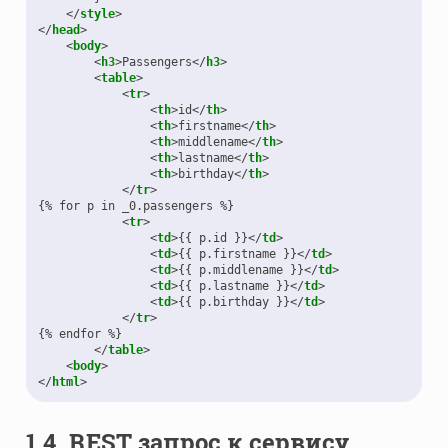
</
style
>
</
head
>
<
body
>
<
h3
>
Passengers
</
h3
>
<
table
>
<
tr
>
<
th
>
id
</
th
>
<
th
>
firstname
</
th
>
<
th
>
middlename
</
th
>
<
th
>
lastname
</
th
>
<
th
>
birthday
</
th
>
</
tr
>
{% for p in _0.passengers %}

<
tr
>
<
td
>
{{ p.id }}
</
td
>
<
td
>
{{ p.firstname }}
</
td
>
<
td
>
{{ p.middlename }}
</
td
>
<
td
>
{{ p.lastname }}
</
td
>
<
td
>
{{ p.birthday }}
</
td
>
</
tr
>
{% endfor %}

</
table
>
<
body
>
</
html
>
1.4.
REST запрос к сервису