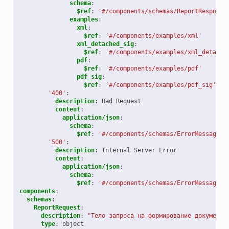
schema
:
$ref
:
'#/components/schemas/ReportResponse
examples
:
xml
:
$ref
:
'#/components/examples/xml'
xml_detached_sig
:
$ref
:
'#/components/examples/xml_detache
pdf
:
$ref
:
'#/components/examples/pdf'
pdf_sig
:
$ref
:
'#/components/examples/pdf_sig'
'400'
:
description
:
Bad Request
content
:
application/json
:
schema
:
$ref
:
'#/components/schemas/ErrorMessage'
'500'
:
description
:
Internal Server Error
content
:
application/json
:
schema
:
$ref
:
'#/components/schemas/ErrorMessage'
components
:
schemas
:
ReportRequest
:
description
:
"Тело
запроса
на
формирование
документа
type
:
object