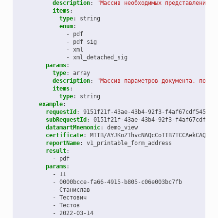
description
:
"Массив
необходимых
представлений
д
items
:
type
:
string
enum
:
-
pdf
-
pdf_sig
-
xml
-
xml_detached_sig
params
:
type
:
array
description
:
"Массив
параметров
документа,
подст
items
:
type
:
string
example
:
requestId
:
9151f21f-43ae-43b4-92f3-f4af67cdf545
subRequestId
:
0151f21f-43ae-43b4-92f3-f4af67cdf546
datamartMnemonic
:
demo_view
certificate
:
MIIB/AYJKoZIhvcNAQcCoIIB7TCCAekCAQExA
reportName
:
v1_printable_form_address
result
:
-
pdf
params
:
-
11
-
0000bcce-fa66-4915-b805-c06e003bc7fb
-
Станислав
-
Тестович
-
Тестов
-
2022-03-14