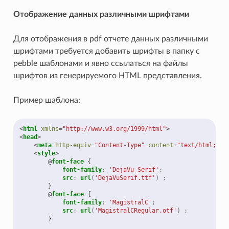
Отображение данных различными шрифтами
Для отображения в pdf отчете данных различными
шрифтами требуется добавить шрифты в папку с
pebble шаблонами и явно ссылаться на файлы
шрифтов из генерируемого HTML представления.
Пример шаблона:
<
html
xmlns
=
"http://www.w3.org/1999/html"
>
<
head
>
<
meta
http-equiv
=
"Content-Type"
content
=
"text/html; ch
<
style
>
@
font-face
{
font-family
:
'DejaVu Serif'
;
src
:
url
(
'DejaVuSerif.ttf'
)
;
}
@
font-face
{
font-family
:
'MagistralC'
;
src
:
url
(
'MagistralCRegular.otf'
)
;
}