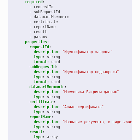
required
:
-
requestId
-
subRequestId
-
datamartMnemonic
-
certificate
-
reportName
-
result
-
params
properties
:
requestId
:
description
:
"Идентификатор
запроса"
type
:
string
format
:
uuid
subRequestId
:
description
:
"Идентификатор
подзапроса"
type
:
string
format
:
uuid
datamartMnemonic
:
description
:
"Мнемоника
Витрины
данных"
type
:
string
certificate
:
description
:
"Алиас
сертификата"
type
:
string
reportName
:
description
:
"Название
документа,
в
виде
v<верси
type
:
string
result
:
type
:
array