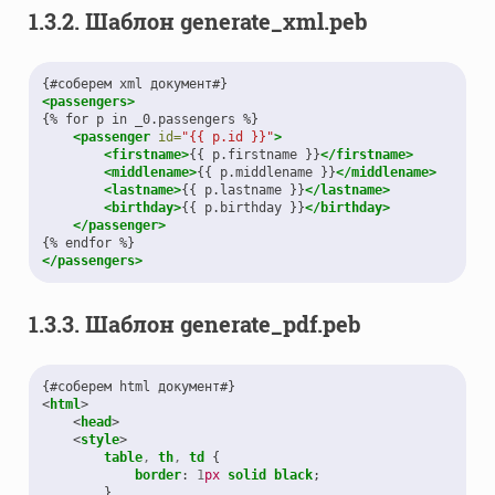
1.3.2.
Шаблон generate_xml.peb
{#соберем
xml
<passengers>
{%
for
p
in
_0.passengers
<passenger
id=
"{{ p.id }}"
>
<firstname>
{{
p.firstname
}}
</firstname>
<middlename>
{{
p.middlename
}}
</middlename>
<lastname>
{{
p.lastname
}}
</lastname>
<birthday>
{{
p.birthday
}}
</birthday>
</passenger>
{%
endfor
</passengers>
1.3.3.
Шаблон generate_pdf.peb
<
html
>
<
head
>
<
style
>
table
,
th
,
td
{
border
:
1
px
solid
black
;
}