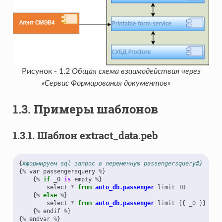
Рисунок - 1.2
Общая схема взаимодействия через
«Сервис Формирования документов»
1.3.
Примеры шаблонов
1.3.1.
Шаблон extract_data.peb
{
#формируем sql запрос в переменную passengersquery#}
{
%
var
passengersquery
%
}
{
%
if
_0
is
empty
%
}
select
*
from
auto_db.passenger
limit
10
{
%
else
%
}
select
*
from
auto_db.passenger
limit
{{
_0
}}
{
%
endif
%
}
{
%
endvar
%
}