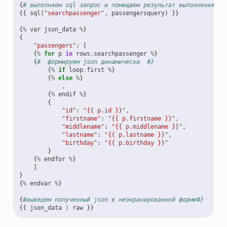
{
# выполняем sql запрос и помещаем результат выполнения в 
{{
sql
(
"searchpassenger"
,
passengersquery
)
}}
{
%
var
json_data
%
}
{
"passengers"
:
[
{
%
for
p
in
rows
.
searchpassenger
%
}
{
#  формируем json динамически  #}
{
%
if
loop
.
first
%
}
{
%
else
%
}
,
{
%
endif
%
}
{
"id"
:
"{{ p.id }}"
,
"firstname"
:
"{{ p.firstname }}"
,
"middlename"
:
"{{ p.middlename }}"
,
"lastname"
:
"{{ p.lastname }}"
,
"birthday"
:
"{{ p.birthday }}"
}
{
%
endfor
%
}
]
}
{
%
endvar
%
}
{
#выведем полученный json в неэкранированной форме#}
{{
json_data
|
raw
}}