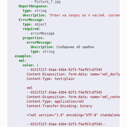
-
Picture_7.jpg
ReportResponse
:
type
:
string
description
:
"Ответ
на
запрос
из
n
частей,
соответст
ErrorMessage
:
type
:
object
required
:
-
errorMessage
properties
:
errorMessage
:
description
:
Сообщение об ошибке
type
:
string
examples
:
xml
:
value
:
|
--9151f21f-43ae-43b4-92f3-f4af67cdf545
Content-Disposition: form-data; name="xml_docType"
Content-Type: text/plain
xml
--9151f21f-43ae-43b4-92f3-f4af67cdf545
Content-Disposition: form-data; name="xml_content"
Content-Type: application/xml
Content-Transfer-Encoding: binary
<?xml version="1.0" encoding="UTF-8" standalone="n
--9151f21f-43ae-43b4-92f3-f4af67cdf545--