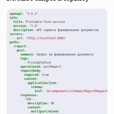
openapi
:
"3.0.2"
info
:
title
:
Printable-form-service
version
:
"1.0"
description
:
API сервиса формирования документов
servers
:
-
url
:
'http://localhost:8081'
paths
:
/report
:
post
:
summary
:
Запрос на формирование документа
tags
:
-
PrintableForm
operationId
:
postReport
requestBody
:
required
:
true
content
:
application/json
:
schema
:
$ref
:
'#/components/schemas/ReportRequest'
responses
:
'200'
:
description
:
OK
content
:
multipart/mixed
: