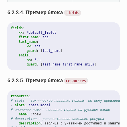
6.2.2.4.
Пример блока
fields
fields
:
<<
:
*default_fields
first_name
:
*ds
last_name
:
<<
:
*ds
guard
:
[
last_name
]
snils
:
<<
:
*ds
guard
:
[
last_name first_name snils
]
6.2.2.5.
Пример блока
resources
resources
:
# slots — техническое название модели, по нему производятс
-
slots
:
*base_model
# значение name — название модели на русском языке
name
:
Слоты
# description - дополнительное описание ресурса
description
:
таблица с указанием доступных и занятых в