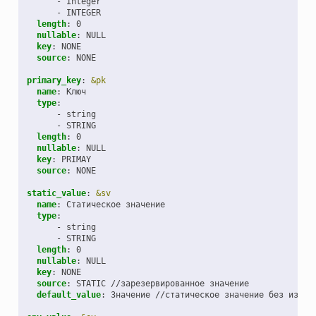
-
integer
-
INTEGER
length
:
0
nullable
:
NULL
key
:
NONE
source
:
NONE
primary_key
:
&pk
name
:
Ключ
type
:
-
string
-
STRING
length
:
0
nullable
:
NULL
key
:
PRIMAY
source
:
NONE
static_value
:
&sv
name
:
Статическое значение
type
:
-
string
-
STRING
length
:
0
nullable
:
NULL
key
:
NONE
source
:
STATIC //зарезервированное значение
default_value
:
Значение //статическое значение без извле