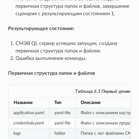
первичная структура папок и файлов, завершение
сценария с результирующим состоянием 1.
Результирующее состояние:
СМЭВ QL сервер успешно запущен, создана
первичная структура папок и файлов.
Ошибка выполнения команды.
Первичная структура папок и файлов
Таблица 6.3
Первый уровень 
Название
Тип
Описание
application.yaml
yaml-file
Файл с описанием настроек
credentials.yaml
yaml-file
Файл с описанием представ
logs
folder
Папка с лог-файлами СМЭВ-