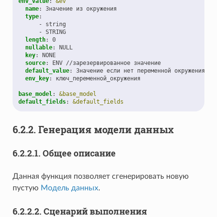
env_value
:
&ev
name
:
Значение из окружения
type
:
-
string
-
STRING
length
:
0
nullable
:
NULL
key
:
NONE
source
:
ENV //зарезервированное значение
default_value
:
Значение если нет переменной окружения
env_key
:
ключ_переменной_окружения
base_model
:
&base_model
default_fields
:
&default_fields
6.2.2.
Генерация модели данных
6.2.2.1.
Общее описание
Данная функция позволяет сгенерировать новую
пустую
Модель данных
.
6.2.2.2.
Сценарий выполнения