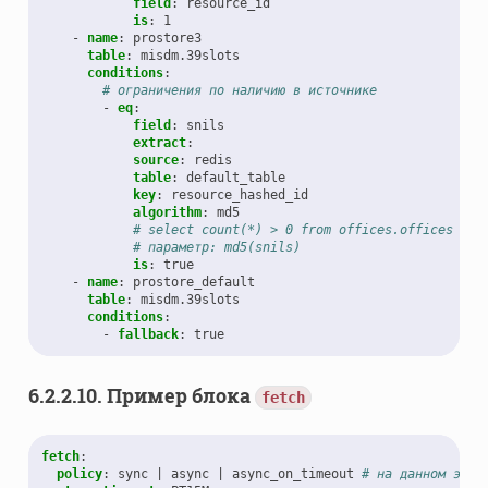
field
:
resource_id
is
:
1
-
name
:
prostore3
table
:
misdm.39slots
conditions
:
# ограничения по наличию в источнике
-
eq
:
field
:
snils
extract
:
source
:
redis
table
:
default_table
key
:
resource_hashed_id
algorithm
:
md5
# select count(*) > 0 from offices.offices whe
# параметр: md5(snils)
is
:
true
-
name
:
prostore_default
table
:
misdm.39slots
conditions
:
-
fallback
:
true
6.2.2.10.
Пример блока
fetch
fetch
:
policy
:
sync | async | async_on_timeout
# на данном этап