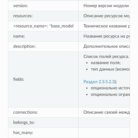
version:
Номер версии модели дан
resources:
Описание ресурсов модел
<resource_name>:
*
base_model
Техническое название ресу
name:
Название ресурса на русс
description:
Дополнительное описание 
Список полей ресурса. Для
название поля;
тип данных (возможны
fields:
Раздел 2.3.5.2.3
);
опционально источник д
опционально ограничен
connections:
Описание связей между р
belongs_to:
has_many: