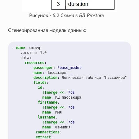
Рисунок - 6.2
Схема в БД Prostore
Сгенерированная модель данных:
-
name
:
smevql
version
:
1.0
data
:
resources
:
-
passenger
:
*base_model
name
:
Пассажиры
description
:
Логическая таблица "Пассажиры"
fields
:
id
:
!!merge <<
:
*ds
name
:
ИД пассажира
firstname
:
!!merge <<
:
*ds
name
:
Имя
lastname
:
!!merge <<
:
*ds
name
:
Фамилия
connections
:
extract
: