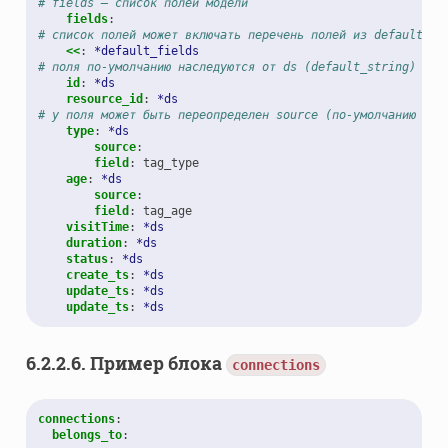
# fields — список полей модели
fields
:
# список полей может включать перечень полей из default_fi
<<
:
*default_fields
# поля по-умолчанию наследуются от ds (default_string) из 
id
:
*ds
resource_id
:
*ds
# у поля может быть переопределен source (по-умолчанию у к
type
:
*ds
source
:
field
:
tag_type
age
:
*ds
source
:
field
:
tag_age
visitTime
:
*ds
duration
:
*ds
status
:
*ds
create_ts
:
*ds
update_ts
:
*ds
update_ts
:
*ds
6.2.2.6.
Пример блока
connections
connections
:
belongs_to
: