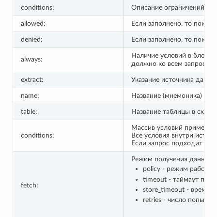
conditions:
Описание ограничений на 
allowed:
Если заполнено, то поиск
denied:
Если заполнено, то поиск
Наличие условий в блоке
always:
должно ко всем запросам р
extract:
Указание источника данны
name:
Название (мнемоника) ист
table:
Название таблицы в схеме
Массив условий применени
conditions:
Все условия внутри источ
Если запрос подходит под
Режим получения данных 
policy - режим работ
timeout - таймаут пол
fetch:
store_timeout - время
retries - число попыто