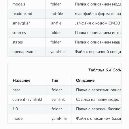
models
folder
Папка с описанием моделей
readme.md
md-file
read-файл в формате markd
smevql.jar
jar-file
Jar-файл с кодом СМЭВ QL
sources
folder
Папка с описанием источни
states
folder
Папка с описанием машин с
openapi.yaml
yaml-file
Файл с первичной специфик
Таблица 6.4
Содерж
Название
Тип
Описание
base
folder
Папка с версиями описания
current (symlink)
symlink
Ссылка на папку модели п
1.0
folder
Папка с версией базовой м
model
yaml-file
Файл с описанием базовой