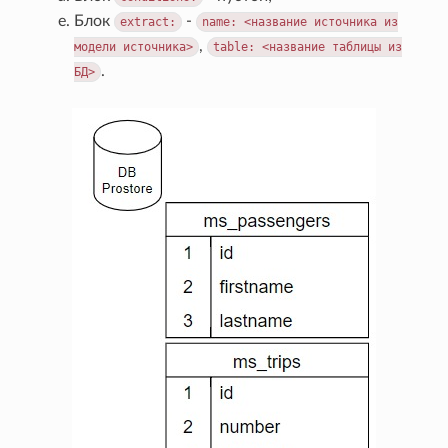
Блок
-
extract:
name:
<название
источника
из
,
модели
источника>
table:
<название
таблицы
из
.
БД>