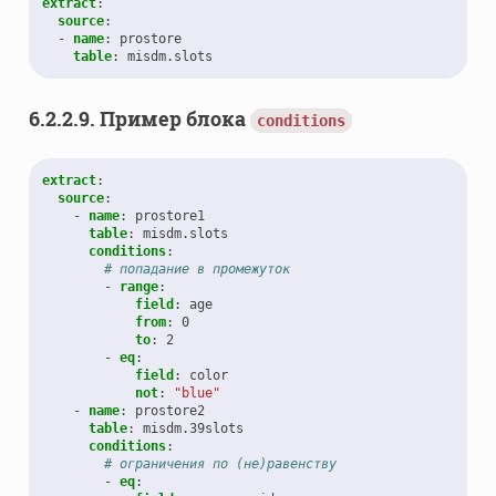
extract
:
source
:
-
name
:
prostore
table
:
misdm.slots
6.2.2.9.
Пример блока
conditions
extract
:
source
:
-
name
:
prostore1
table
:
misdm.slots
conditions
:
# попадание в промежуток
-
range
:
field
:
age
from
:
0
to
:
2
-
eq
:
field
:
color
not
:
"blue"
-
name
:
prostore2
table
:
misdm.39slots
conditions
:
# ограничения по (не)равенству
-
eq
: