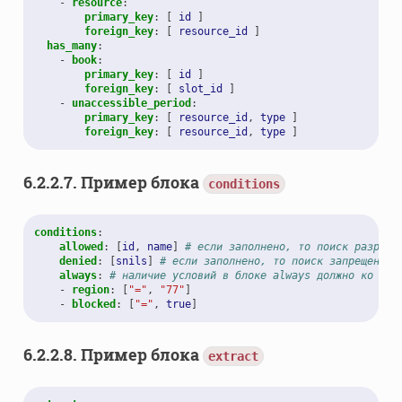
-
resource
:
primary_key
:
[
id
]
foreign_key
:
[
resource_id
]
has_many
:
-
book
:
primary_key
:
[
id
]
foreign_key
:
[
slot_id
]
-
unaccessible_period
:
primary_key
:
[
resource_id
,
type
]
foreign_key
:
[
resource_id
,
type
]
6.2.2.7.
Пример блока
conditions
conditions
:
allowed
:
[
id
,
name
]
# если заполнено, то поиск разреше
denied
:
[
snils
]
# если заполнено, то поиск запрещен по
always
:
# наличие условий в блоке always должно ко все
-
region
:
[
"="
,
"77"
]
-
blocked
:
[
"="
,
true
]
6.2.2.8.
Пример блока
extract