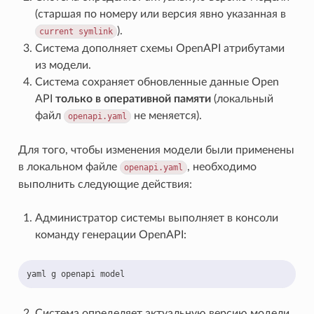
(старшая по номеру или версия явно указанная в
).
current
symlink
Система дополняет схемы OpenAPI атрибутами
из модели.
Система сохраняет обновленные данные Open
API
только в оперативной памяти
(локальный
файл
не меняется).
openapi.yaml
Для того, чтобы изменения модели были применены
в локальном файле
, необходимо
openapi.yaml
выполнить следующие действия:
Администратор системы выполняет в консоли
команду генерации OpenAPI:
yaml
g
openapi
Система определяет актуальную версию модели