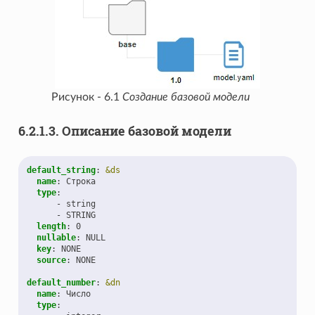
Рисунок - 6.1
Создание базовой модели
6.2.1.3.
Описание базовой модели
default_string
:
&ds
name
:
Строка
type
:
-
string
-
STRING
length
:
0
nullable
:
NULL
key
:
NONE
source
:
NONE
default_number
:
&dn
name
:
Число
type
: