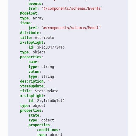
events
:
$ref
:
'#/components/schemas/Events'
ModelSet
:
type
:
array
items
:
$ref
:
'#/components/schemas/Model'
Attribute
:
title
:
Attribute
x-stoplight
:
id
:
3kiqu047734tc
type
:
object
properties
:
name
:
type
:
string
value
:
type
:
string
description
:
''
StateUpdate
:
title
:
StateUpdate
x-stoplight
:
id
:
2iyfifo0q1dt2
type
:
object
properties
:
state
:
type
:
object
properties
:
conditions
:
type
:
object