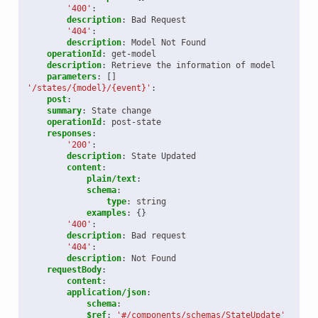
'400'
:
description
:
Bad Request
'404'
:
description
:
Model Not Found
operationId
:
get-model
description
:
Retrieve the information of model
parameters
:
[]
'/states/{model}/{event}'
:
post
:
summary
:
State change
operationId
:
post-state
responses
:
'200'
:
description
:
State Updated
content
:
plain/text
:
schema
:
type
:
string
examples
:
{}
'400'
:
description
:
Bad request
'404'
:
description
:
Not Found
requestBody
:
content
:
application/json
:
schema
:
$ref
:
'#/components/schemas/StateUpdate'