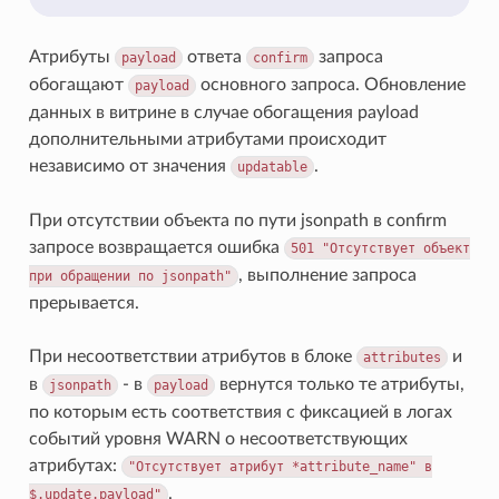
Атрибуты
ответа
запроса
payload
confirm
обогащают
основного запроса. Обновление
payload
данных в витрине в случае обогащения payload
дополнительными атрибутами происходит
независимо от значения
.
updatable
При отсутствии объекта по пути jsonpath в confirm
запросе возвращается ошибка
501
"Отсутствует
объект
, выполнение запроса
при
обращении
по
jsonpath"
прерывается.
При несоответствии атрибутов в блоке
и
attributes
в
- в
вернутся только те атрибуты,
jsonpath
payload
по которым есть соответствия с фиксацией в логах
событий уровня WARN о несоответствующих
атрибутах:
"Отсутствует
атрибут
*attribute_name"
в
.
$.update.payload"