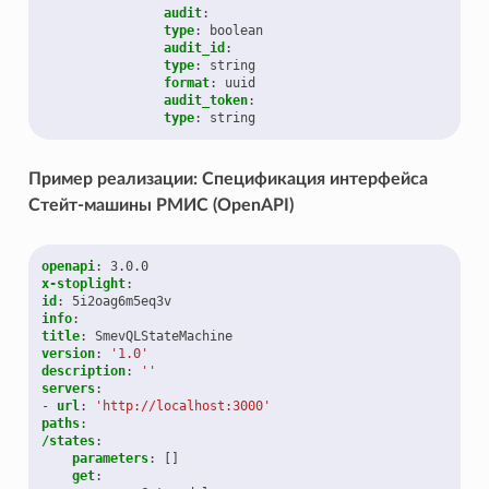
audit
:
type
:
boolean
audit_id
:
type
:
string
format
:
uuid
audit_token
:
type
:
string
Пример реализации: Спецификация интерфейса
Стейт-машины РМИС (OpenAPI)
openapi
:
3.0.0
x-stoplight
:
id
:
5i2oag6m5eq3v
info
:
title
:
SmevQLStateMachine
version
:
'1.0'
description
:
''
servers
:
-
url
:
'http://localhost:3000'
paths
:
/states
:
parameters
:
[]
get
: