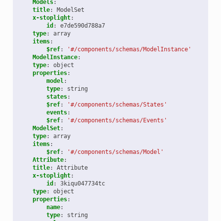
Models
:
title
:
ModelSet
x-stoplight
:
id
:
e7de590d788a7
type
:
array
items
:
$ref
:
'#/components/schemas/ModelInstance'
ModelInstance
:
type
:
object
properties
:
model
:
type
:
string
states
:
$ref
:
'#/components/schemas/States'
events
:
$ref
:
'#/components/schemas/Events'
ModelSet
:
type
:
array
items
:
$ref
:
'#/components/schemas/Model'
Attribute
:
title
:
Attribute
x-stoplight
:
id
:
3kiqu047734tc
type
:
object
properties
:
name
:
type
:
string