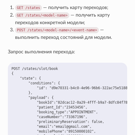
— получить карту переходов;
GET
/states
— получить карту
GET
/states/<model-name>
переходов конкретной модели;
—
POST
/states/<model-name>/<event-name>
выполнить переход состояний для модели.
Запрос выполнения перехода:
POST /states/slot/book

{

    "state": {

        "conditions": {

            "id": "d9e70331-b4c0-4e96-96b6-322ac75e5188" # 
        },

        "payload": {

            "bookId":"82dcac12-0a29-4fff-b9a7-8dfc84f7853d"
            "patient_Id":"23453456",

            "booking_type":"APPOINTMENT",

            "caseNumber":"73367196",

            "preliminaryReservation": false,

            "email":"email@gmail.com",

            "mobilePhone":"89150000102",
