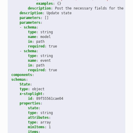
examples
:
{}
description
:
Post the necessary fields for the API
description
:
Update state
parameters
:
[]
parameters
:
-
schema
:
type
:
string
name
:
model
in
:
path
required
:
true
-
schema
:
type
:
string
name
:
event
in
:
path
required
:
true
components
:
schemas
:
State
:
type
:
object
x-stoplight
:
id
:
89f55561cae04
properties
:
state
:
type
:
string
attributes
:
type
:
array
minItems
:
1
items
: