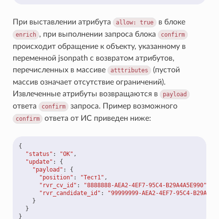
При выставлении атрибута
в блоке
allow:
true
, при выполнении запроса блока
enrich
confirm
происходит обращение к объекту, указанному в
переменной jsonpath с возвратом атрибутов,
перечисленных в массиве
(пустой
atttributes
массив означает отсутствие ограничений).
Извлеченные атрибуты возвращаются в
payload
ответа
запроса. Пример возможного
confirm
ответа от ИС приведен ниже:
confirm
{
"status"
:
"OK"
,
"update"
:
{
"payload"
:
{
"position"
:
"Тест1"
,
"rvr_cv_id"
:
"8888888-AEA2-4EF7-95C4-B29A4A5E990"
,
"rvr_candidate_id"
:
"99999999-AEA2-4EF7-95C4-B29A4A5
}
}
}