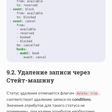
from
:
available
to
:
reserved
-
event
:
block
from
:
available
to
:
blocked
-
event
:
cancel
from
:
-
available
-
reserved
-
booked
-
blocked
to
:
cancelled
hooks
:
-
model
:
book
event
:
cancel
9.2.
Удаление записи через
Стейт-машину
Статус удаления отмечается флагом
,
delete:
true
соответствует удалению записи по
conditions
.
Значения атрибутов для такого статуса не
применимы, при наличи атрибутов необходимо