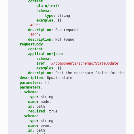
content
:
plain/text
:
schema
:
type
:
string
examples
:
{}
'400'
:
description
:
Bad request
'404'
:
description
:
Not Found
requestBody
:
content
:
application/json
:
schema
:
$ref
:
'#/components/schemas/StateUpdate'
examples
:
{}
description
:
Post the necessary fields for the API
description
:
Update state
parameters
:
[]
parameters
:
-
schema
:
type
:
string
name
:
model
in
:
path
required
:
true
-
schema
:
type
:
string
name
:
event
in
:
path