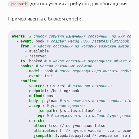
для получения атрибутов для обогащения.
jsonpath
Пример ивента с блоком enrich:
events
:
# список событий изменения состояний, из них созда
-
event
:
book
# создает метод POST /states/slot/book
from
:
# массив состояний из которых возможен вызов соб
-
available
-
reserved
to
:
booked
# в какое состояние переводится объект посл
hooks
:
# массив связанных событий
-
model
:
book
# после перевода надо вызвать событие 
event
:
init
confirm
:
source
:
rmis_rest
# названия источника
endpoint
:
/booking/book
method
:
post
body
:
payload
# что включать в тело запроса (full|
accept
:
# условие принятия
jsonpath
:
$.status.statusCode
eq
:
0
# ожидаем, что statusCode будет равен 0
enrich
:
allow
:
true // по умолчанию false
attributes
:
[]
// пустой массив — все, а если пе
jsonpath
:
$.update.payload // ожидается что по э