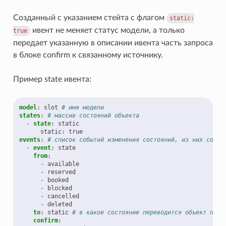
Созданный с указанием стейта с флагом
static:
ивент не меняет статус модели, а только
true
передает указанную в описании ивента часть запроса
в блоке confirm к связанному источнику.
Пример state ивента:
model
:
slot
# имя модели
states
:
# массив состояний объекта
-
state
:
static
static
:
true
events
:
# список событий изменения состояний, из них созда
-
event
:
state
from
:
-
available
-
reserved
-
booked
-
blocked
-
cancelled
-
deleted
to
:
static
# в какое состояние переводится объект посл
confirm
: