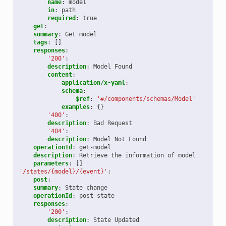
name
:
model
in
:
path
required
:
true
get
:
summary
:
Get model
tags
:
[]
responses
:
'200'
:
description
:
Model Found
content
:
application/x-yaml
:
schema
:
$ref
:
'#/components/schemas/Model'
examples
:
{}
'400'
:
description
:
Bad Request
'404'
:
description
:
Model Not Found
operationId
:
get-model
description
:
Retrieve the information of model
parameters
:
[]
'/states/{model}/{event}'
:
post
:
summary
:
State change
operationId
:
post-state
responses
:
'200'
:
description
:
State Updated