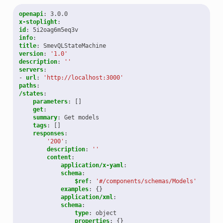
openapi
:
3.0.0
x-stoplight
:
id
:
5i2oag6m5eq3v
info
:
title
:
SmevQLStateMachine
version
:
'1.0'
description
:
''
servers
:
-
url
:
'http://localhost:3000'
paths
:
/states
:
parameters
:
[]
get
:
summary
:
Get models
tags
:
[]
responses
:
'200'
:
description
:
''
content
:
application/x-yaml
:
schema
:
$ref
:
'#/components/schemas/Models'
examples
:
{}
application/xml
:
schema
:
type
:
object
properties
:
{}