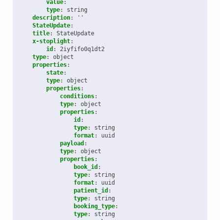
value
:
type
:
string
description
:
''
StateUpdate
:
title
:
StateUpdate
x-stoplight
:
id
:
2iyfifo0q1dt2
type
:
object
properties
:
state
:
type
:
object
properties
:
conditions
:
type
:
object
properties
:
id
:
type
:
string
format
:
uuid
payload
:
type
:
object
properties
:
book_id
:
type
:
string
format
:
uuid
patient_id
:
type
:
string
booking_type
:
type
:
string