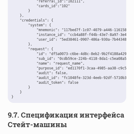
            "referral_id":"102111",

            "cards_id":"102"

        }

    },

    "credentials": {

        "system": {

            "mnemonic": "117bed7f-1c07-4079-a446-1161588db4
            "instance_id": "ccb4a88f-f44b-43e7-8a97-3e45c83
            "user_id": "5ed38461-0907-486a-930a-7b443482932
        },

        "request": {

            "id": "df5a0073-c6be-4d8c-8eb2-9b2f4188a429",

            "sub_id": "0cdb59ce-224b-4118-8da1-c5ea08a5d955
            "name": "request_name",

            "purpose_id": "ed1170f1-3caa-4985-aa38-c9c5a190
            "audit": false,

            "audit_id": "fc1048fe-323d-4eeb-92df-5710b3d1d1
            "audit_token": false

        }

    }

9.7.
Спецификация интерфейса
Стейт-машины