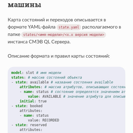
машины
Карта состояний и переходов описывается в
формате YAML-файла
располагаемого в
state.yaml
папке
states/<имя-модели>/<х.х
версия
модели>
инстанса СМЭВ QL Сервера.
Описание формата и правил карты состояний:
model
:
slot
# имя модели
states
:
# массив состояний объекта
-
state
:
available
# название состояния available
attributes
:
# массив атрибутов, описывающих состояние
-
name
:
status
# состояние определятся значением атриб
value
:
AVAILABLE
# значение атрибута для описываем
initial
:
true
-
state
:
booked
attributes
:
-
name
:
status
value
:
RECORDED
-
state
:
reserved
attributes
: