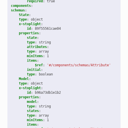
required
:
true
components
:
schemas
:
State
:
type
:
object
x-stoplight
:
id
:
89f55561cae04
properties
:
state
:
type
:
string
attributes
:
type
:
array
minItems
:
1
items
:
$ref
:
'#/components/schemas/Attribute'
initial
:
type
:
boolean
Model
:
type
:
object
x-stoplight
:
id
:
b96a73db1e1b2
properties
:
model
:
type
:
string
states
:
type
:
array
minItems
:
1
items
: