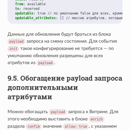
from
:
available
to
:
reserved
updatable
:
true // по умолчанию false для всех, кроме in
updatable_attributes
:
[]
// массив атрибутов, которые мо
Данные для обновления будут браться из блока
запроса на смену состояния. Для события
payload
такое конфигурирование не требуется — по
init
умолчанию обновления разрешены для всех
атрибутов из
.
payload
9.5.
Обогащение payload запроса
дополнительными
атрибутами
Можно обогащать
запроса к Витрине. Для
payload
этого необходимо выставить в блоке
enrich
раздела
значение
, с указанием
confim
allow:
true