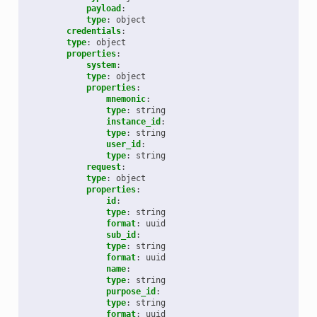
payload
:
type
:
object
credentials
:
type
:
object
properties
:
system
:
type
:
object
properties
:
mnemonic
:
type
:
string
instance_id
:
type
:
string
user_id
:
type
:
string
request
:
type
:
object
properties
:
id
:
type
:
string
format
:
uuid
sub_id
:
type
:
string
format
:
uuid
name
:
type
:
string
purpose_id
:
type
:
string
format
:
uuid