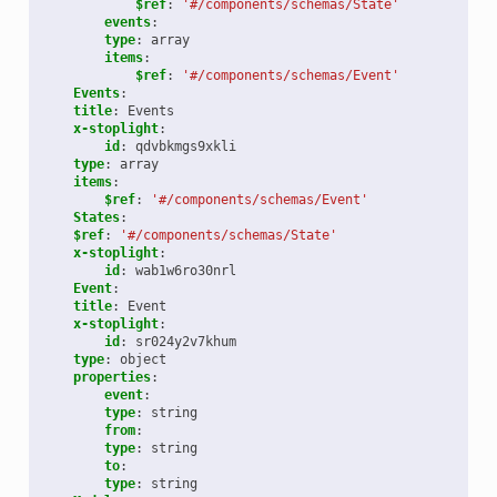
$ref
:
'#/components/schemas/State'
events
:
type
:
array
items
:
$ref
:
'#/components/schemas/Event'
Events
:
title
:
Events
x-stoplight
:
id
:
qdvbkmgs9xkli
type
:
array
items
:
$ref
:
'#/components/schemas/Event'
States
:
$ref
:
'#/components/schemas/State'
x-stoplight
:
id
:
wab1w6ro30nrl
Event
:
title
:
Event
x-stoplight
:
id
:
sr024y2v7khum
type
:
object
properties
:
event
:
type
:
string
from
:
type
:
string
to
:
type
:
string