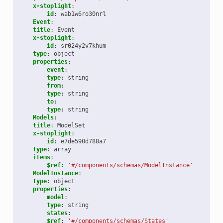
x-stoplight
:
id
:
wab1w6ro30nrl
Event
:
title
:
Event
x-stoplight
:
id
:
sr024y2v7khum
type
:
object
properties
:
event
:
type
:
string
from
:
type
:
string
to
:
type
:
string
Models
:
title
:
ModelSet
x-stoplight
:
id
:
e7de590d788a7
type
:
array
items
:
$ref
:
'#/components/schemas/ModelInstance'
ModelInstance
:
type
:
object
properties
:
model
:
type
:
string
states
:
$ref
:
'#/components/schemas/States'