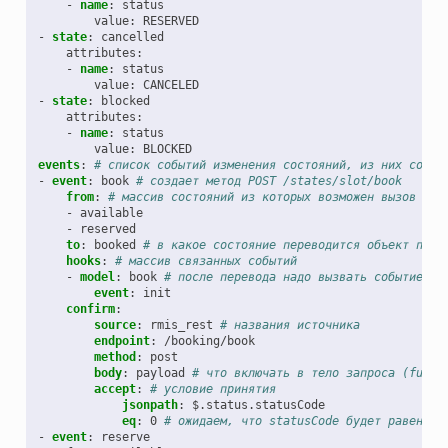
-
name
:
status
value
:
RESERVED
-
state
:
cancelled
attributes
:
-
name
:
status
value
:
CANCELED
-
state
:
blocked
attributes
:
-
name
:
status
value
:
BLOCKED
events
:
# список событий изменения состояний, из них созда
-
event
:
book
# создает метод POST /states/slot/book
from
:
# массив состояний из которых возможен вызов соб
-
available
-
reserved
to
:
booked
# в какое состояние переводится объект посл
hooks
:
# массив связанных событий
-
model
:
book
# после перевода надо вызвать событие in
event
:
init
confirm
:
source
:
rmis_rest
# названия источника
endpoint
:
/booking/book
method
:
post
body
:
payload
# что включать в тело запроса (full|
accept
:
# условие принятия
jsonpath
:
$.status.statusCode
eq
:
0
# ожидаем, что statusCode будет равен 0
-
event
:
reserve