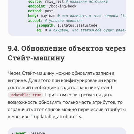
source
:
rmis_rest
# названия источника
endpoint
:
/booking/book
method
:
post
body
:
payload
# что включать в тело запроса (full|
accept
:
# условие принятия
jsonpath
:
$.status.statusCode
eq
:
0
# ожидаем, что statusCode будет равен 0
9.4.
Обновление объектов через
Стейт-машину
Через Стейт-машину можно обновлять записи в
витрине. Для этого при конфигурировании карты
состояний необходимо задать значение у event
. При этом если требуется дать
updatable:
true
возможность обновлять только часть атрибутов, то
ограничить этот список можно перечислив атрибуты
в массиве
``
updatable_attribute``s.
-
event
:
reserve