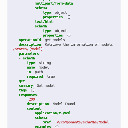
multipart/form-data
:
schema
:
type
:
object
properties
:
{}
text/html
:
schema
:
type
:
object
properties
:
{}
operationId
:
get-models
description
:
Retrieve the information of models
'/states/{model}'
:
parameters
:
-
schema
:
type
:
string
name
:
model
in
:
path
required
:
true
get
:
summary
:
Get model
tags
:
[]
responses
:
'200'
:
description
:
Model Found
content
:
application/x-yaml
:
schema
:
$ref
:
'#/components/schemas/Model'
examples
:
{}