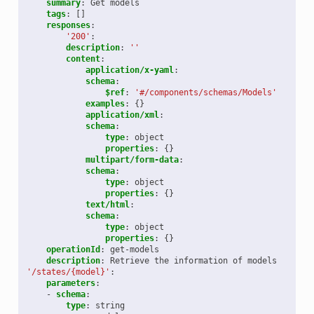
summary
:
Get models
tags
:
[]
responses
:
'200'
:
description
:
''
content
:
application/x-yaml
:
schema
:
$ref
:
'#/components/schemas/Models'
examples
:
{}
application/xml
:
schema
:
type
:
object
properties
:
{}
multipart/form-data
:
schema
:
type
:
object
properties
:
{}
text/html
:
schema
:
type
:
object
properties
:
{}
operationId
:
get-models
description
:
Retrieve the information of models
'/states/{model}'
:
parameters
:
-
schema
:
type
:
string