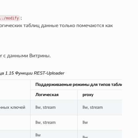
;
../modify
логических таблиц данные только помечаются как
r с данными Витрины.
ца 1.15
Функции REST-Uploader
Поддерживаемые режимы для типов таблиц
Логическая
proxy
st
ичных ключей
llw, stream
llw, stream
llw
llw, stream
llw
llw
llw
llw
llw