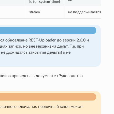
[с for_system_time]
stream
не поддерживается
не
 обновление REST-Uploader до версии 2.6.0 и
х записи, но вне механизма дельт. Т.е. при
 не дожидаясь закрытия дельты) и не
ников приведена в документе «Руководство
рвичного ключа, т.к. первичный ключ может