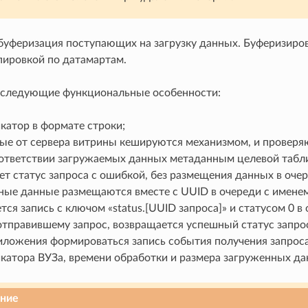
буферизация поступающих на загрузку данных. Буферизиро
пировкой по датамартам.
следующие функциональные особенности:
катор в формате строки;
ые от сервера витрины кешируются механизмом, и проверяют
оответствии загружаемых данных метаданным целевой табли
т статус запроса с ошибкой, без размещения данных в очере
ные данные размещаются вместе с UUID в очереди с именем
ся запись с ключом «status.[UUID запроса]» и статусом 0 в 
отправившему запрос, возвращается успешный статус запрос
иложения формироваться запись события получения запроса 
катора ВУЗа, времени обработки и размера загруженных да
ние