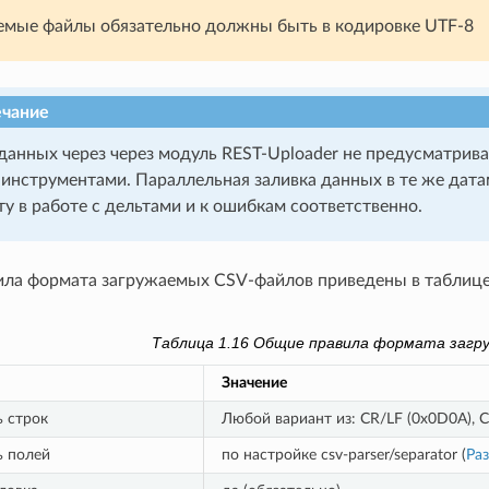
емые файлы обязательно должны быть в кодировке UTF-8
чание
данных через через модуль REST-Uploader не предусматрив
инструментами. Параллельная заливка данных в те же дата
у в работе с дельтами и к ошибкам соответственно.
ла формата загружаемых CSV-файлов приведены в таблиц
Таблица 1.16
Общие правила формата загр
Значение
ь строк
Любой вариант из: CR/LF (0x0D0A), CR
ь полей
по настройке csv-parser/separator (
Раз