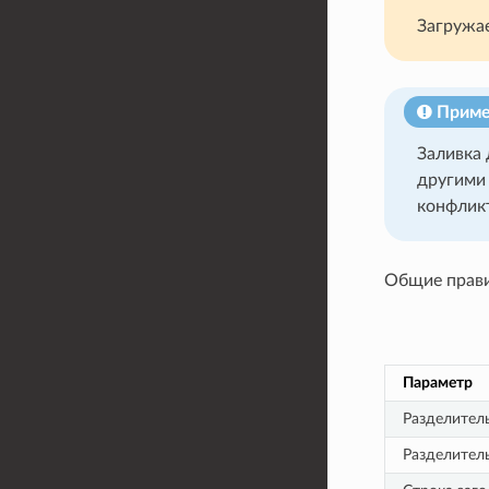
Загружа
Приме
Заливка 
другими 
конфликт
Общие прави
Параметр
Разделител
Разделител