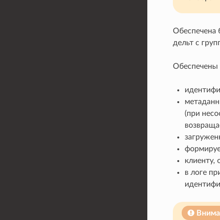
Обеспечена 
дельт с груп
Обеспечены 
идентифи
метаданн
(при нес
возвращае
загружен
формирует
клиенту, 
в логе пр
идентифи
Внима