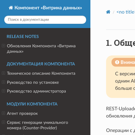
Компонент «Витрина данных»
<no title
RELEASE NOTES
1.
Обще
Обновления Компонента «Витрина
данных»
Внима
ДОКУМЕНТАЦИЯ КОМПОНЕНТА
Техническое описание Компонента
С версии
одним A
Руководство по установке
больше о
Руководство администратора
МОДУЛИ КОМПОНЕНТА
REST-Upload
Агент проверок
обновления 
Сервис генерации уникального
номера (Counter-Provider)
Операции с 