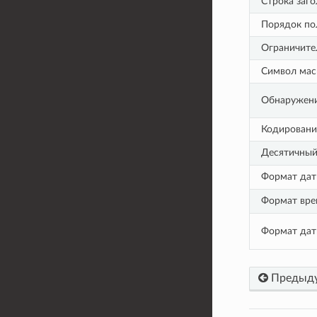
Строка заго
Порядок по
Ограничите
Символ мас
Обнаружение
Кодировани
Десятичный
Формат да
Формат вре
Формат дат
Предыд