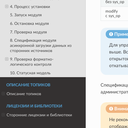
без sys_op
4. Процесс установки
modify
5. Запуск модуля
с sys_op
6. Остановка модуля
7. Проверка модуля
Приме
8. Спецификация модуля
Для упра
асинхронной загрузки данных из
сторонних источников
выше. Вс
открытой
9. Проверка форматно-
логического контроля
откатыва
10. Статусная модель
Спецификаци
ОПИСАНИЕ ТОПИКОВ
администрат
Описание топиков
ЛИЦЕНЗИИ И БИБЛИОТЕКИ
Внима
Сторонние лицензии и библиотеки
Не реком
отобража