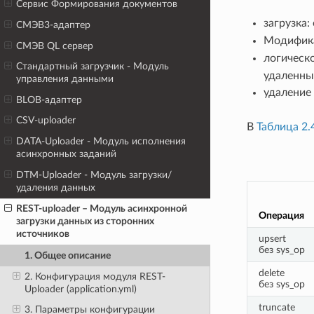
Сервис Формирования документов
загрузка:
СМЭВ3-адаптер
Модифика
СМЭВ QL сервер
логическо
Стандартный загрузчик - Модуль
удаленные
управления данными
удаление
BLOB-адаптер
CSV-uploader
В
Таблица 2.
DATA-Uploader - Модуль исполнения
асинхронных заданий
DTM-Uploader - Модуль загрузки/
удаления данных
REST-uploader – Модуль асинхронной
Операция
загрузки данных из сторонних
источников
upsert
без sys_op
1. Общее описание
delete
2. Конфигурация модуля REST-
без sys_op
Uploader (application.yml)
truncate
3. Параметры конфигурации