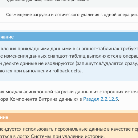
Cовмещение загрузки и логического удаления в одной операции.
чание
вления прикладными данными в снапшот-таблицах требуется
е изменения данных снапшот-таблиц выполняются в операция
 дельте данные не изолируются (запишутся/удалятся сразу,
ются при выполнении rollback delta.
я модуля асинхронной загрузки данных из сторонних источ
ора Компонента Витрина данных» в
Раздел 2.2.12.5
.
ние
ендуется использовать персональные данные в качестве пе
ться в логах Системы при удалении истории.