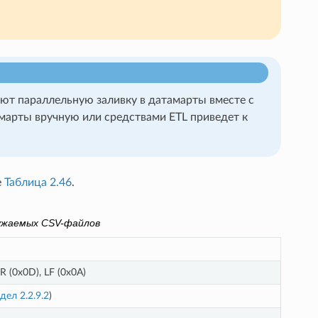
ают параллельную заливку в датамарты вместе с
марты вручную или средствами ETL приведет к
е
Таблица 2.46
.
ужаемых CSV-файлов
 (0x0D), LF (0x0A)
дел 2.2.9.2
)