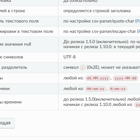
ловка
да (обязательно)
лей в строке
определяется строкой заголовка
ль текстового поля
по настройке csv-parser/quote-char (
Р
кировки в текстовом поле
по настройке csv-parser/escape-char (
До релиза 1.5.0 (включительно): по нас
 значения null
начиная с релиза 1.10.0: в текущей 
е символов
UTF-8
 разделитель
символ
(0x2E), может не указыва
.
ты
любой из:
,
dd.MM.yyyy
yyyy-MM-dd
мени
любой из:
,
HH:mm:ss
H:mm:ss
до релиза 1.5.0(включительно) любой
ы-времени
начиная с релиза 1.10.0 любой из:
y
ущая