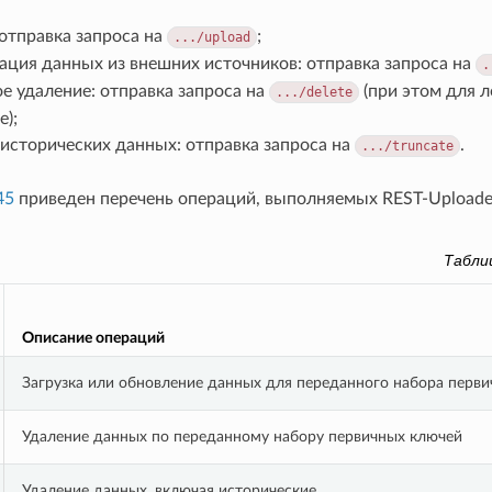
 отправка запроса на
;
.../upload
ция данных из внешних источников: отправка запроса на
.
е удаление: отправка запроса на
(при этом для 
.../delete
);
 исторических данных: отправка запроса на
.
.../truncate
45
приведен перечень операций, выполняемых REST-Uploade
Табли
Описание операций
Загрузка или обновление данных для переданного набора перв
Удаление данных по переданному набору первичных ключей
Удаление данных, включая исторические