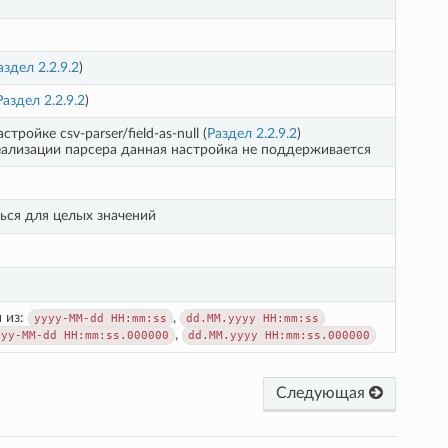
аздел 2.2.9.2
)
Раздел 2.2.9.2
)
тройке csv-parser/field-as-null (
Раздел 2.2.9.2
)
реализации парсера данная настройка не поддерживается
ться для целых значений
 из:
,
yyyy-MM-dd
HH:mm:ss
dd.MM.yyyy
HH:mm:ss
,
yyy-MM-dd
HH:mm:ss.000000
dd.MM.yyyy
HH:mm:ss.000000
Следующая