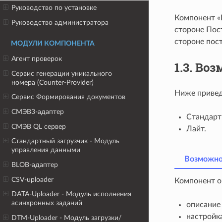
Руководство по установке
Компонент «
Руководство администратора
стороне Пос
стороне пос
МОДУЛИ КОМПОНЕНТА
Агент проверок
1.3.
Воз
Сервис генерации уникального
номера (Counter-Provider)
Ниже привед
Сервис Формирования документов
СМЭВ3-адаптер
Стандарт
СМЭВ QL сервер
Лайт.
Стандартный загрузчик - Модуль
управления данными
Возможно
BLOB-адаптер
CSV-uploader
Компонент о
DATA-Uploader - Модуль исполнения
асинхронных заданий
описание
настройк
DTM-Uploader - Модуль загрузки/