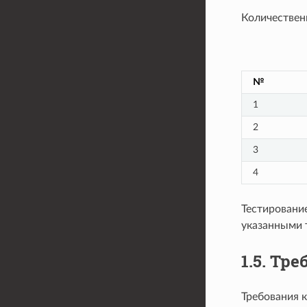
Количествен
№
1
2
3
4
Тестировани
указанными 
1.5.
Тре
Требования к