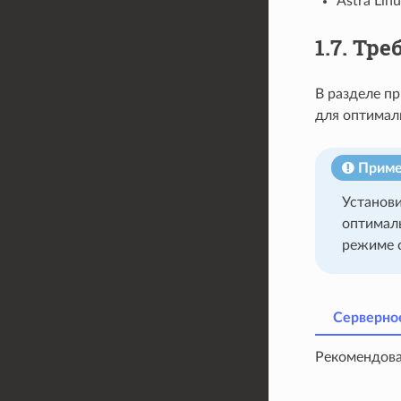
Astra Lin
1.7.
Тре
В разделе п
для оптимал
Приме
Установ
оптимал
режиме с
Серверно
Рекомендова