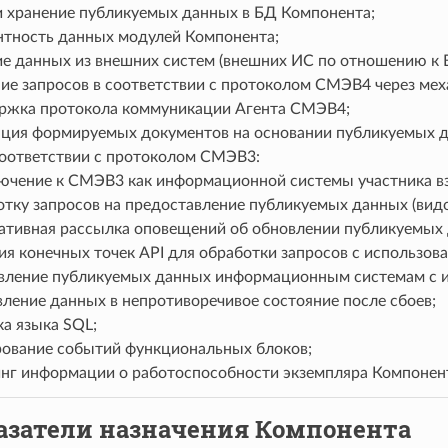
 и хранение публикуемых данных в БД Компонента;
нтность данных модулей Компонента;
ие данных из внешних систем (внешних ИС по отношению к 
ие запросов в соответствии с протоколом СМЭВ4 через м
ржка протокола коммуникации Агента СМЭВ4;
ация формируемых документов на основании публикуемых 
соответствии с протоколом СМЭВ3:
ючение к СМЭВ3 как информационной системы участника в
тку запросов на предоставление публикуемых данных (видов
ативная рассылка оповещений об обновлении публикуемых 
ия конечных точек API для обработки запросов с использов
вление публикуемых данных информационным системам с и
вление данных в непротиворечивое состояние после сбоев;
а языка SQL;
ование событий функциональных блоков;
нг информации о работоспособности экземпляра Компонен
азатели назначения Компонента