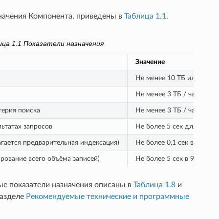
начения Компонента, приведены в
Таблица 1.1
.
ица 1.1
Показатели назначения
Значение
Не менее 10 ТБ или 1 млр
Не менее 3 ТБ / час или 3
терия поиска
Не менее 3 ТБ / час или 3
льтатах запросов
Не более 5 сек для 95% з
гается предварительная индексация)
Не более 0,1 сек в 95% за
рование всего объёма записей)
Не более 5 сек в 95% запр
ые показатели назначения описаны в
Таблица 1.8
и
разделе
Рекомендуемые технические и программные