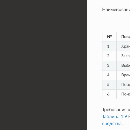
Наименовани
№
Пока
1
Хран
2
Загр
3
Выбо
4
Врем
5
Поис
6
Поис
Требования 
Таблица 1.9
Р
средства
.