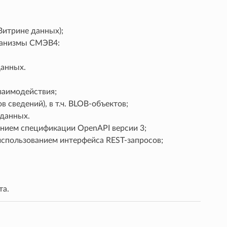
Витрине данных);
еханизмы СМЭВ4:
данных.
заимодействия;
 сведений), в т.ч. BLOB-объектов;
данных.
анием спецификации OpenAPI версии 3;
спользованием интерфейса REST-запросов;
та.