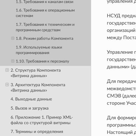
управления 
1.5. Требования к каналам связи
1.6. Требования к операционным
НСУД предна
системам
государстве
1.7. Требования к техническим и
организаций
программным средствам
между Поста
1.8. Режим работы Компонента
1.9. Используемые языки
Управление 
программирования
государстве
1.10. Требования к персоналу
данными» (д
2. Структура Компонента
«Витрина данных»
Для передач
3. Архитектура Компонента
межведомств
«Витрина данных»
СМЭВ (далее
4. Выходные данные
стороне Уча
5. Вызов и загрузка
6. Приложение 1. Пример XML-
Для формиро
файла со структурой витрины
программных
7. Термины и определения
Настоящий д