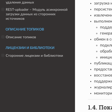
удаления данных
загрузка
персисте
REST-uploader – Модуль асинхронной
загрузки данных из сторонних
извлечен
источников
выполнен
подде
ОПИСАНИЕ ТОПИКОВ
генер
Описание топиков
обмен в 
подкл
ЛИЦЕНЗИИ И БИБЛИОТЕКИ
обрабо
Сторонние лицензии и библиотеки
иници
публикац
предоста
восстано
поддержк
журналир
монитори
1.4.
Пок