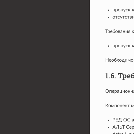
пропускна
отсутств
Требования 
пропускна
Необходимо 
1.6.
Тре
Операционная
Компонент м
РЕД ОС ве
АЛЬТ Серв