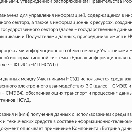
данными, утвержденной распоряжением Правительства Росс
значена для управления информацией, содержащейся в ин
нного сектора, а также в информационных ресурсах, создан
 государственного сектора (далее – государственные данн
вщиками и Получателями данных, присоединившимися к НС
процессами информационного обмена между Участниками 
нной информационной системы «Единая информационная п
алее – ФГИС «ЕИП НСУД»).
и данных между Участниками НСУД используется среда вз
енного электронного взаимодействия 3.0 (далее – СМЭВ) и
 – СМЭВ4), обеспечивающих транспорт и процессинг данны
стников НСУД.
вания и (или) получения данных с использованием среды 
 и технических средств в составе информационно-телеко
окумент описывает применение Компонента «Витрина данн