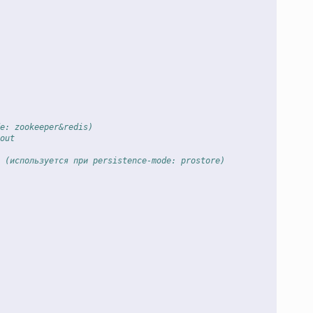
e: zookeeper&redis)
out
 (используется при persistence-mode: prostore)