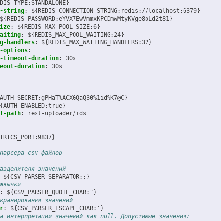
DIS_TYPE:STANDALONE}
-string
:
${REDIS_CONNECTION_STRING:redis://localhost:6379}
${REDIS_PASSWORD:eYVX7EwVmmxKPCDmwMtyKVge8oLd2t81}
ize
:
${REDIS_MAX_POOL_SIZE:6}
aiting
:
${REDIS_MAX_POOL_WAITING:24}
g-handlers
:
${REDIS_MAX_WAITING_HANDLERS:32}
-options
:
-timeout-duration
:
30s
eout-duration
:
30s
AUTH_SECRET:gPHaT%ACXGQaQ30%1id%K7@C}
{AUTH_ENABLED:true}
t-path
:
rest-uploader/ids
TRICS_PORT:9837}
парсера csv файлов
азделителя значений
${CSV_PARSER_SEPARATOR:;}
авычки
:
${CSV_PARSER_QUOTE_CHAR:"}
кранирования значений
r
:
${CSV_PARSER_ESCAPE_CHAR:'}
а интерпретации значений как null. Допустимые значения: