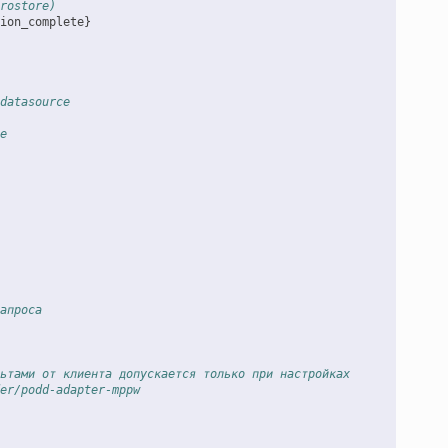
rostore)
ion_complete}
datasource
e
апроса
ьтами от клиента допускается только при настройках
er/podd-adapter-mppw