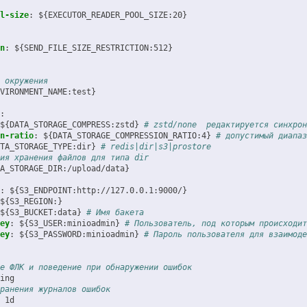
l-size
:
${EXECUTOR_READER_POOL_SIZE:20}
n
:
${SEND_FILE_SIZE_RESTRICTION:512}
 окружения
VIRONMENT_NAME:test}
:
${DATA_STORAGE_COMPRESS:zstd}
# zstd/none  редактируется синхрон
n-ratio
:
${DATA_STORAGE_COMPRESSION_RATIO:4}
# допустимый диапаз
TA_STORAGE_TYPE:dir}
# redis|dir|s3|prostore
ия хранения файлов для типа dir
A_STORAGE_DIR:/upload/data}
:
${S3_ENDPOINT:http://127.0.0.1:9000/}
${S3_REGION:}
${S3_BUCKET:data}
# Имя бакета
ey
:
${S3_USER:minioadmin}
# Пользователь, под которым происходит
ey
:
${S3_PASSWORD:minioadmin}
# Пароль пользователя для взаимоде
е ФЛК и поведение при обнаружении ошибок
ing
ранения журналов ошибок
1d