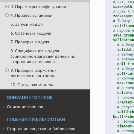
# путь хра
3. Параметры конфигурации
save-path
:
# путь к х
4. Процесс установки
zookeeper-
# Таймаут 
5. Запуск модуля
rest-timeo
# период ж
6. Остановка модуля
save_group
validation
7. Проверка модуля
# таймау
validati
8. Спецификация модуля
# таймау
асинхронной загрузки данных из
# значен
сторонних источников
poll-tim
# таймау
9. Проверка форматно-
poll-int
логического контроля
# количе
max-conc
10. Статусная модель
# размер
batch-si
# призна
ОПИСАНИЕ ТОПИКОВ
charset-
Описание топиков
# допуст
valid-ch
health-che
ЛИЦЕНЗИИ И БИБЛИОТЕКИ
# период
timeout-
Сторонние лицензии и библиотеки
# период