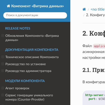
Компонент «Витрина данных»
<no title
2.
Конфигур
RELEASE NOTES
2.
Конф
Обновления Компонента «Витрина
данных»
Файл
applic
ДОКУМЕНТАЦИЯ КОМПОНЕНТА
асинхронная 
Техническое описание Компонента
настройки н
Руководство по установке
2.1.
Прим
Руководство администратора
МОДУЛИ КОМПОНЕНТА
В конфигура
Агент проверок
Сервис генерации уникального
http-server
:
port
:
${SE
номера (Counter-Provider)