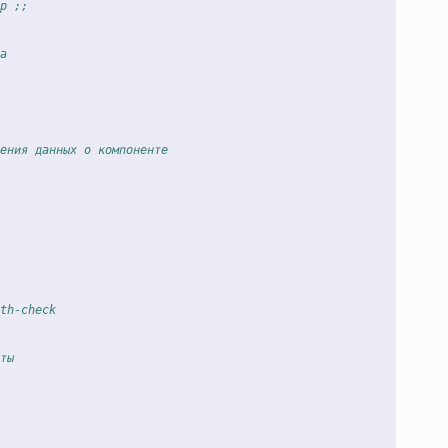
р ;;
а
ения данных о компоненте
th-check
ты