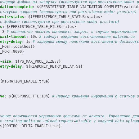
очереди файлов на загрузку (используется при persistence-mode: p
dation-complete
:
${PERSISTENCE_TABLE_VALIDATION_COMPLETE:validat
статусов запросов (используется при persistence-mode: prostore)
ests-status
:
${PERSISTENCE_TABLE_STATUS:status}
с файлами (используется при persistence-mode: prostore)
s
:
${PERSISTENCE_TABLE_FILES:files}
3
# количество попыток выполнить запрос, в случае переключения 
wait-timeout
:
10s
# таймаут ожидания восстановления datasource
etry-delay
:
1s
# задержка между попытками восстановить datasourc
_HOST:localhost}
_PORT:9090}
-size
:
${PS_MAX_POOL_SIZE:8}
etry-delay
:
${READONLY_RETRY_DELAY:5s}
{MIGRATION_ENABLE:true}
ve
:
${RESPONSE_TTL:10h}
# Период хранения информации о статусе з
чение возможности управления дельтами от клиента. Управление дел
> creating-delta-on-upload-request=disable у модулей data-upload
${CONTROL_DELTA_ENABLE:true}