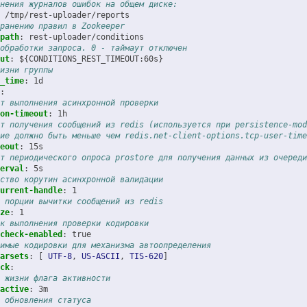
нения журналов ошибок на общем диске:
/tmp/rest-uploader/reports
ранению правил в Zookeeper
path
:
rest-uploader/conditions
обработки запроса. 0 - таймаут отключен
ut
:
${CONDITIONS_REST_TIMEOUT:60s}
изни группы
_time
:
1d
:
т выполнения асинхронной проверки
on-timeout
:
1h
т получения сообщений из redis (используется при persistence-mod
ие должно быть меньше чем redis.net-client-options.tcp-user-time
eout
:
15s
т периодического опроса prostore для получения данных из очереди
erval
:
5s
ство корутин асинхронной валидации
urrent-handle
:
1
 порции вычитки сообщений из redis
ze
:
1
к выполнения проверки кодировки
check-enabled
:
true
имые кодировки для механизма автоопределения
arsets
:
[
UTF-8
,
US-ASCII
,
TIS-620
]
ck
:
 жизни флага активности
active
:
3m
 обновления статуса