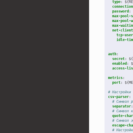
type
:
${RE
connection
password
:
max-pool-s
max-pool-w
max-waitin
net-client
tcp-user
idle-tim
auth
:
secret
:
${
enabled
:
$
access-lis
metrics
:
port
:
${ME
# Настройки 
csv-parser
:
# Символ р
separator
:
# Символ к
quote-char
# Символ э
escape-cha
# Настройк