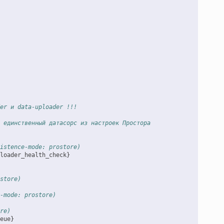
er и data-uploader !!!
 единственный датасорс из настроек Простора
istence-mode: prostore)
loader_health_check}
store)
-mode: prostore)
re)
eue}