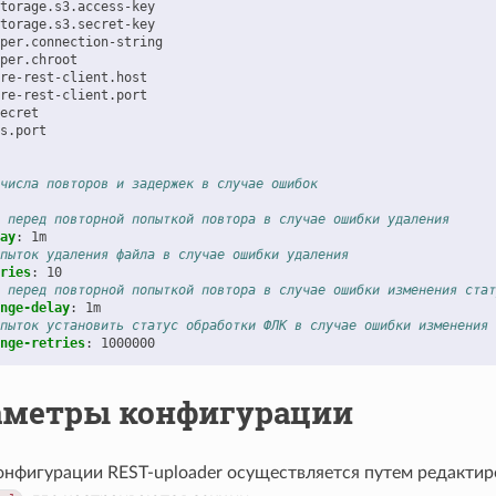
torage.s3.access-key
torage.s3.secret-key
per.connection-string
per.chroot
re-rest-client.host
re-rest-client.port
ecret
s.port
числа повторов и задержек в случае ошибок
 перед повторной попыткой повтора в случае ошибки удаления
ay
:
1m
пыток удаления файла в случае ошибки удаления
ries
:
10
 перед повторной попыткой повтора в случае ошибки изменения стат
nge-delay
:
1m
пыток установить статус обработки ФЛК в случае ошибки изменения 
nge-retries
:
1000000
аметры конфигурации
онфигурации REST-uploader осуществляется путем редактир