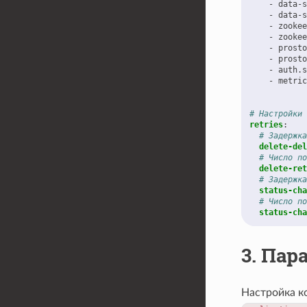
-
data-s
-
data-s
-
zookee
-
zookee
-
prosto
-
prosto
-
auth.s
-
metric
# Настройки 
retries
:
# Задержка
delete-del
# Число по
delete-ret
# Задержка
status-cha
# Число по
status-cha
3.
Пар
Настройка к