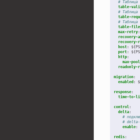
# Таблица 
table-vali
# Таблица 
table-requ
# Таблица 
table-file
max-retry
:
recovery-a
recovery-r
host
:
${PS
port
:
${PS
http
:
max-pool
readonly-r
migration
:
enabled
:
$
response
:
time-to-li
control
:
delta
:
# подклю
# delta-
enable
:
redis
: