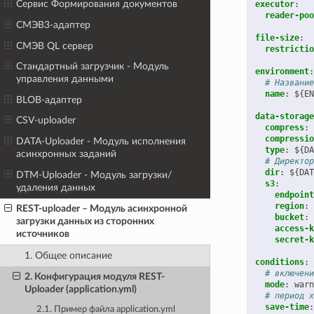
Сервис Формирования документов
executor
:
reader-poo
СМЭВ3-адаптер
file-size
:
СМЭВ QL сервер
restrictio
Стандартный загрузчик - Модуль
environment
:
управления данными
# Название
name
:
${EN
BLOB-адаптер
data-storage
CSV-uploader
compress
:
compressio
DATA-Uploader - Модуль исполнения
type
:
${DA
асинхронных заданий
# Директор
dir
:
${DAT
DTM-Uploader - Модуль загрузки/
s3
:
удаления данных
endpoint
region
:
REST-uploader – Модуль асинхронной
bucket
:
загрузки данных из сторонних
access-k
источников
secret-k
1. Общее описание
conditions
:
# включени
2. Конфигурация модуля REST-
mode
:
warn
Uploader (application.yml)
# период х
save-time
:
2.1. Пример файла application.yml