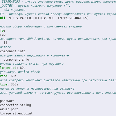
_SEPARATORS - пустое значение между двумя разделителями, наприме
_QUOTES - пустые кавычки, например ;"";
- оба варианта
ER - никогда. Пустая строка всегда определяется как пустая строк
ull
:
${CSV_PARSER_FIELD_AS_NULL:EMPTY_SEPARATORS}
модуля сбора информации о компонентах витрины
fo
:
rue
атасорсов типа ADP Prostore, которые нужно использовать для хран
:
[]
ostore
component_info
ицы для записи информации о компоненте
:
component_info
опыток создания схемы, при неуспехе
le-period
:
60s
убликации health-check
riod
:
60s
осле которого компонент считается неактивным при отсутствии heal
tive
:
300s
лементов конфига маскируемых при отправке,
азан узловой элемент, то маскируются все вложенные в него элемен
password
connection-string
erver.port
torage.s3.endpoint