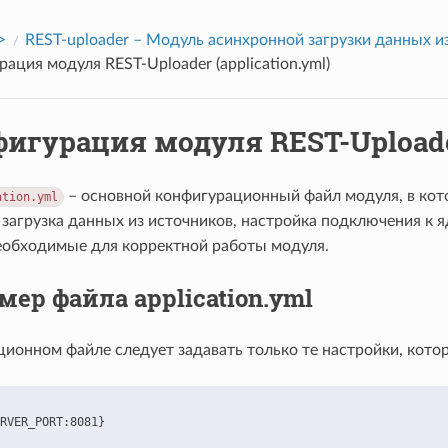
>
REST-uploader – Модуль асинхронной загрузки данных и
ация модуля REST-Uploader (application.yml)
игурация модуля REST-Uploader
– основной конфигурационный файл модуля, в кото
ation.yml
загрузка данных из источников, настройка подключения к я
еобходимые для корректной работы модуля.
ер файла application.yml
ционном файле следует задавать только те настройки, кот
RVER_PORT:8081}