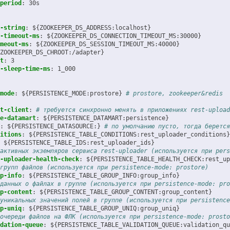
period
:
30s
-string
:
${ZOOKEEPER_DS_ADDRESS:localhost}
-timeout-ms
:
${ZOOKEEPER_DS_CONNECTION_TIMEOUT_MS:30000}
meout-ms
:
${ZOOKEEPER_DS_SESSION_TIMEOUT_MS:40000}
ZOOKEEPER_DS_CHROOT:/adapter}
t
:
3
-sleep-time-ms
:
1_000
mode
:
${PERSISTENCE_MODE:prostore}
# prostore, zookeeper&redis
t-client
:
# требуется синхронно менять в приложениях rest-upload
e-datamart
:
${PERSISTENCE_DATAMART:persistence}
:
${PERSISTENCE_DATASOURCE:}
# по умолчанию пусто, тогда берется
itions
:
${PERSISTENCE_TABLE_CONDITIONS:rest_uploader_conditions}
${PERSISTENCE_TABLE_IDS:rest_uploader_ids}
активных экземляров сервиса rest-uploader (используется при pers
-uploader-health-check
:
${PERSISTENCE_TABLE_HEALTH_CHECK:rest_up
групп файлов (используется при persistence-mode: prostore)
p-info
:
${PERSISTENCE_TABLE_GROUP_INFO:group_info}
данных о файлах в группе (используется при persistence-mode: pro
p-content
:
${PERSISTENCE_TABLE_GROUP_CONTENT:group_content}
уникальных значений полей в группе (используется при persistence
p-uniq
:
${PERSISTENCE_TABLE_GROUP_UNIQ:group_uniq}
очереди файлов на ФЛК (используется при persistence-mode: prosto
dation-queue
:
${PERSISTENCE_TABLE_VALIDATION_QUEUE:validation_qu