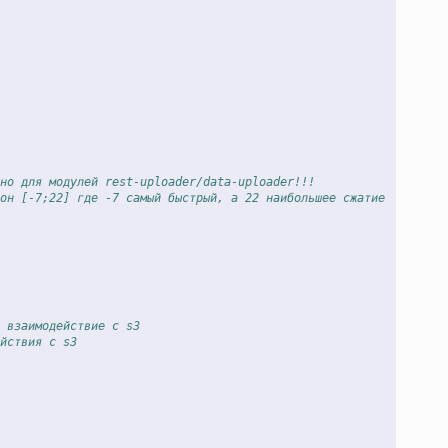
но для модулей rest-uploader/data-uploader!!!
он [-7;22] где -7 самый быстрый, а 22 наибольшее сжатие
 взаимодействие с s3
йствия с s3