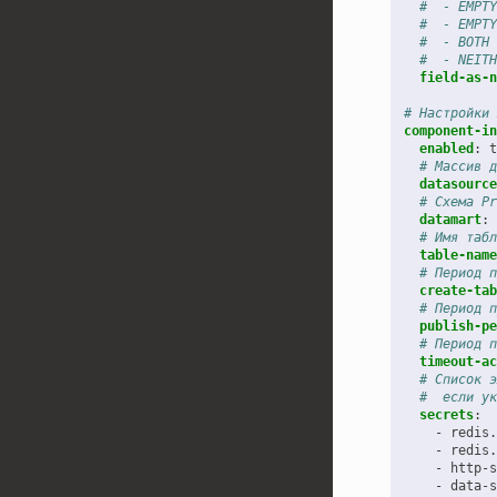
#  - EMPTY
#  - EMPTY
#  - BOTH 
#  - NEITH
field-as-n
# Настройки 
component-in
enabled
:
t
# Массив д
datasource
# Схема Pr
datamart
:
# Имя табл
table-name
# Период п
create-tab
# Период п
publish-pe
# Период п
timeout-ac
# Список э
#  если ук
secrets
:
-
redis.
-
redis.
-
http-s
-
data-s