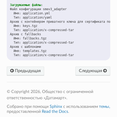
Загружаемые файлы
:
Файл конфигурации smev3_adapter
Имя
:
application.yml
Тип
:
application/yaml
Архив с контейнером приватного ключа для сертификата польз
Имя
:
keys.tgz
Тип
:
application/x-compressed-tar
Архив с fallbacks
Имя
:
fallbacks.tgz
Тип
:
application/x-compressed-tar
Архив с шаблонами
Имя
:
templates.tgz
Тип
:
application/x-compressed-tar
Предыдущая
Следующая
© Copyright 2026, Общество с ограниченной
ответственностью «Датамарт».
Собрано при помощи
Sphinx
с использованием
темы,
предоставленной
Read the Docs
.