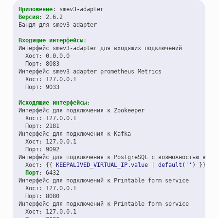
Приложение
:
smev3-adapter
Версия
:
2.6.2
Бандл для smev3_adapter
Входящие интерфейсы
:
Интерфейс smev3-adapter для входящих подключений
Хост
:
0.0.0.0
Порт
:
8083
Интерфейс smev3 adapter prometheus Metrics
Хост
:
127.0.0.1
Порт
:
9033
Исходящие интерфейсы
:
Интерфейс для подключения к Zookeeper
Хост
:
127.0.0.1
Порт
:
2181
Интерфейс для подключения к Kafka
Хост
:
127.0.0.1
Порт
:
9092
Интерфейс для подключения к PostgreSQL с возможностью внес
Хост
:
{{
KEEPALIVED_VIRTUAL_IP.value | default('')
}}
Порт
:
6432
Интерфейс для подключений к Printable form service
Хост
:
127.0.0.1
Порт
:
8080
Интерфейс для подключений к Printable form service
Хост
:
127.0.0.1