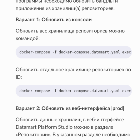
программы необходимо обновить бандлы и
приложения из хранилищ(а) репозиториев.
Вариант 1: Обновить из консоли
Обновить все хранилища репозиториев можно
командой:
docker
-
compose
-
f
docker
-
compose
.
datamart
.
yaml
exec
app
Обновить отдельное хранилище репозиториев по
ID:
docker
-
compose
-
f
docker
-
compose
.
datamart
.
yaml
exec
app
Вариант 2: Обновить из веб-интерфейса |prod|
Обновить данные хранилищ в веб-интерфейсе
Datamart Platform Studio можно в разделе
«Репозитории». В указанном разделе необходимо