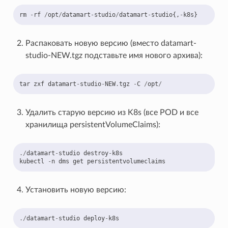
rm
-
rf
/
opt
/
datamart
-
studio
/
datamart
-
studio
{,
-
k8s
}
Распаковать новую версию (вместо datamart-
studio-NEW.tgz подставьте имя нового архива):
tar
zxf
datamart
-
studio
-
NEW
.
tgz
-
C
/
opt
/
Удалить старую версию из K8s (все POD и все
хранилища persistentVolumeClaims):
./
datamart
-
studio
destroy
-
k8s
kubectl
-
n
dms
get
persistentvolumeclaims
Установить новую версию:
./
datamart
-
studio
deploy
-
k8s