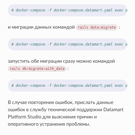
# docker-compose -f docker-compose.datamart.yaml exec app 
и миграции данных командой
:
rails
data:migrate
# docker-compose -f docker-compose.datamart.yaml exec app 
запустить обе миграции сразу можно командой
:
rails
db:migrate:with_data
# docker-compose -f docker-compose.datamart.yaml exec app 
В случае повторения ошибок, прислать данные
ошибок в службу технической поддержки Datamart
Platform Studio для выяснения причин и
оперативного устранения проблемы.