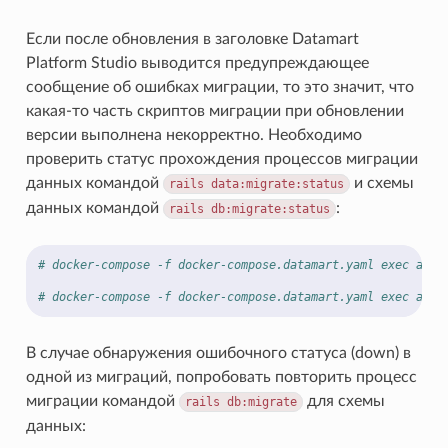
Если после обновления в заголовке Datamart
Platform Studio выводится предупреждающее
сообщение об ошибках миграции, то это значит, что
какая-то часть скриптов миграции при обновлении
версии выполнена некорректно. Необходимо
проверить статус прохождения процессов миграции
данных командой
и схемы
rails
data:migrate:status
данных командой
:
rails
db:migrate:status
# docker-compose -f docker-compose.datamart.yaml exec app 
# docker-compose -f docker-compose.datamart.yaml exec app 
В случае обнаружения ошибочного статуса (down) в
одной из миграций, попробовать повторить процесс
миграции командой
для схемы
rails
db:migrate
данных: