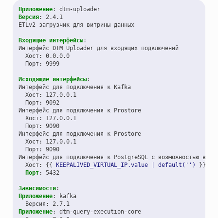
Приложение
:
dtm-uploader
Версия
:
2.4.1
ETLv2 загрузчик для витрины данных
Входящие интерфейсы
:
Интерфейс DTM Uploader для входящих подключений
Хост
:
0.0.0.0
Порт
:
9999
Исходящие интерфейсы
:
Интерфейс для подключения к Kafka
Хост
:
127.0.0.1
Порт
:
9092
Интерфейс для подключения к Prostore
Хост
:
127.0.0.1
Порт
:
9090
Интерфейс для подключения к Prostore
Хост
:
127.0.0.1
Порт
:
9090
Интерфейс для подключения к PostgreSQL с возможностью внес
Хост
:
{{
KEEPALIVED_VIRTUAL_IP.value | default('')
}}
Порт
:
5432
Зависимости
:
Приложение
:
kafka
Версия
:
2.7.1
Приложение
:
dtm-query-execution-core