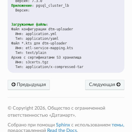
Версия
:
7.3.0
Приложение
:
pgsql_cluster_lb
Версия
:
Загружаемые файлы
:
Файл конфигурации dtm-uploader
Имя
:
application.yml
Тип
:
application/yaml
Файл *.kts для dtm-uploader
Имя
:
etl-service-mapping.kts
Тип
:
text/plain
Архив с сертификатами S3 хранилища
Имя
:
s3certs.tgz
Тип
:
application/x-compressed-tar
Предыдущая
Следующая
© Copyright 2026, Общество с ограниченной
ответственностью «Датамарт».
Собрано при помощи
Sphinx
с использованием
темы,
предоставленной
Read the Docs
.