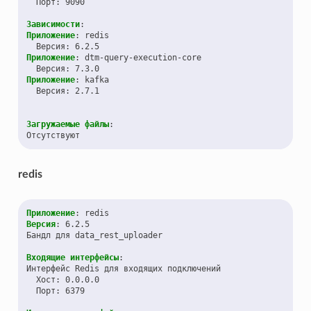
Порт
:
9090
Зависимости
:
Приложение
:
redis
Версия
:
6.2.5
Приложение
:
dtm-query-execution-core
Версия
:
7.3.0
Приложение
:
kafka
Версия
:
2.7.1
Загружаемые файлы
:
Отсутствуют
redis
Приложение
:
redis
Версия
:
6.2.5
Бандл для data_rest_uploader
Входящие интерфейсы
:
Интерфейс Redis для входящих подключений
Хост
:
0.0.0.0
Порт
:
6379