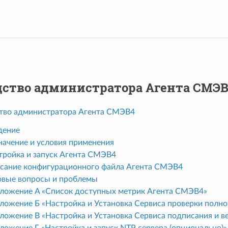
дство администратора Агента СМЭ
тво администратора Агента СМЭВ4
дение
начение и условия применения
стройка и запуск Агента СМЭВ4
исание конфигурационного файла Агента СМЭВ4
повые вопросы и проблемы
иложение A «Список доступных метрик Агента СМЭВ4»
ложение Б «Настройка и Установка Сервиса проверки полном
иложение В «Настройка и Установка Сервиса подписания и в
ложение Г «Настройка и запуск NTP сервера (опционально)»