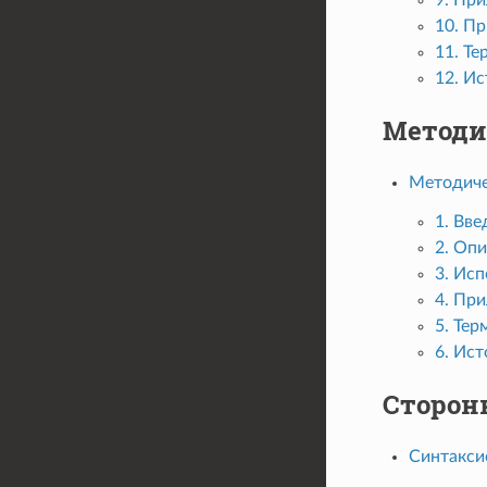
10. П
11. Т
12. И
Методи
Методиче
1. Вве
2. Оп
3. Ис
4. Пр
5. Те
6. Ис
Сторон
Синтаксис