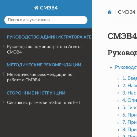
СМЭВ4
СМЭВ4
СМЭВ4
РУКОВОДСТВО АДМИНИСТРАТОРА АГЕНТА СМЭВ4
Руководство администратора Агента
Руково
СМЭВ4
МЕТОДИЧЕСКИЕ РЕКОМЕНДАЦИИ
Руководс
Методические рекомендации по
1. Вве
работе с СМЭВ4
2. Наз
3. На
СТОРОННИЕ ИНСТРУКЦИИ
4. Оп
Синтаксис разметки reStructuredText
5. Ти
6. Пр
7. При
8. Пр
9. При