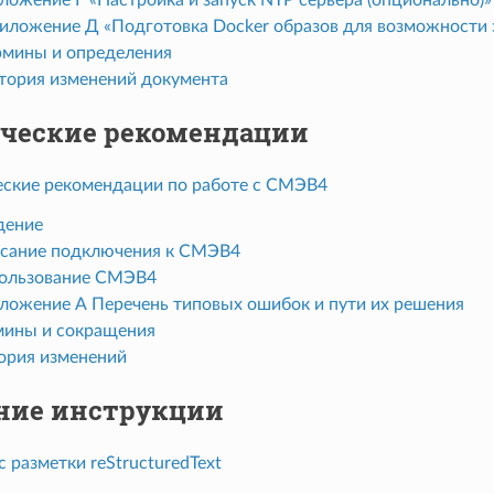
риложение Д «Подготовка Docker образов для возможности 
ермины и определения
стория изменений документа
ческие рекомендации
ские рекомендации по работе с СМЭВ4
дение
исание подключения к СМЭВ4
пользование СМЭВ4
иложение А Перечень типовых ошибок и пути их решения
рмины и сокращения
тория изменений
ние инструкции
 разметки reStructuredText