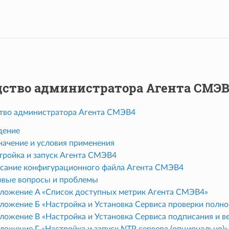
дство администратора Агента СМЭ
тво администратора Агента СМЭВ4
дение
начение и условия применения
стройка и запуск Агента СМЭВ4
исание конфигурационного файла Агента СМЭВ4
повые вопросы и проблемы
иложение A «Список доступных метрик Агента СМЭВ4»
ложение Б «Настройка и Установка Сервиса проверки полном
иложение В «Настройка и Установка Сервиса подписания и в
ложение Г «Настройка и запуск NTP сервера (опционально)»