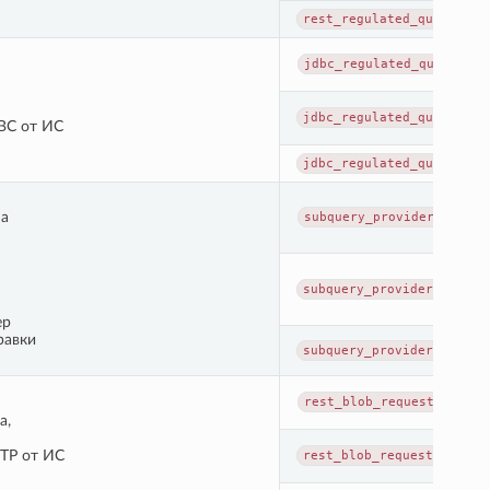
rest_regulated_query_exe
jdbc_regulated_query_com
jdbc_regulated_query_exe
BC от ИС
jdbc_regulated_query_exe
на
subquery_provider_reques
subquery_provider_reques
ер
равки
subquery_provider_reques
rest_blob_request_comple
а,
TP от ИС
rest_blob_request_execut