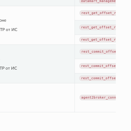
datamart_management_prov
rest_get_offset_request_
оне
rest_get_offset_request_
TP от ИС
rest_get_offset_request_
rest_commit_offset_reque
а
rest_commit_offset_reque
TP от ИС
rest_commit_offset_reque
agent2broker_connection