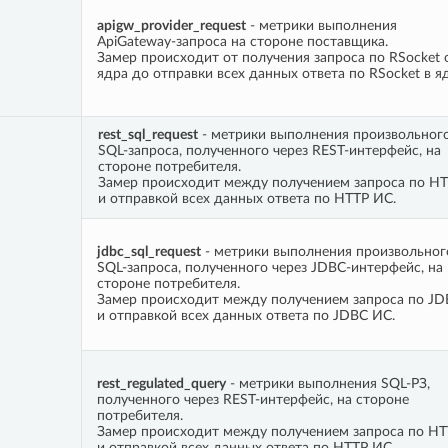
apigw_provider_request
- метрики выполнения
ApiGateway-запроса на стороне поставщика.
Замер происходит от получения запроса по RSocket 
ядра до отправки всех данных ответа по RSocket в я
rest_sql_request
- метрики выполнения произвольног
SQL-запроса, полученного через REST-интерфейс, на
стороне потребителя.
Замер происходит между получением запроса по HT
и отправкой всех данных ответа по HTTP ИС.
jdbc_sql_request
- метрики выполнения произвольног
SQL-запроса, полученного через JDBC-интерфейс, на
стороне потребителя.
Замер происходит между получением запроса по JD
и отправкой всех данных ответа по JDBC ИС.
rest_regulated_query
- метрики выполнения SQL-РЗ,
полученного через REST-интерфейс, на стороне
потребителя.
Замер происходит между получением запроса по HT
и отправкой всех данных ответа по HTTP ИС.