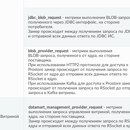
jdbc_blob_request
- метрики выполнения BLOB-запрос
полученного через JDBC-интерфейс, на стороне
потребителя.
Замер происходит между получением запроса по JD
и отправкой всех данных ответа по JDBC ИС.
blob_provider_request
- метрики выполнения
BLOB-запроса, полученного от ядра, на стороне
поставщика.
При использовании HTTP2-протокола для доступа к
Prostore замер происходит от получения запроса по
RSocket от ядра до отправки всех данных ответа по
RSocket в ядро.
При использовании Kafka для доступа к Prostore зам
происходит от получения запроса по RSocket до отп
запроса в Kafka витрины.
datamart_management_provider_request
- метрики
выполнения запроса управления витриной, полученн
 Витриной
ядра, на стороне поставщика.
Замер происходит между получением запроса по RSo
ядра и отправкой всех данных ответа по RSocket в я