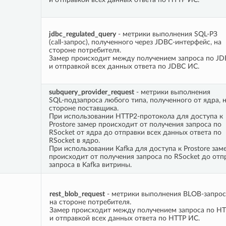
jdbc_regulated_query
- метрики выполнения SQL-РЗ
(call-запрос), полученного через JDBC-интерфейс, на
стороне потребителя.
Замер происходит между получением запроса по JD
и отправкой всех данных ответа по JDBC ИС.
subquery_provider_request
- метрики выполнения
SQL-подзапроса любого типа, полученного от ядра, 
стороне поставщика.
При использовании HTTP2-протокола для доступа к
Prostore замер происходит от получения запроса по
RSocket от ядра до отправки всех данных ответа по
RSocket в ядро.
При использовании Kafka для доступа к Prostore зам
происходит от получения запроса по RSocket до отп
запроса в Kafka витрины.
rest_blob_request
- метрики выполнения BLOB-запрос
на стороне потребителя.
Замер происходит между получением запроса по HT
и отправкой всех данных ответа по HTTP ИС.