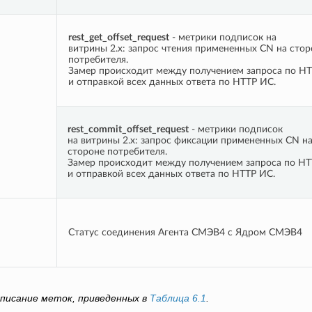
rest_get_offset_request
- метрики подписок на
витрины 2.х: запрос чтения примененных CN на стор
потребителя.
Замер происходит между получением запроса по HT
и отправкой всех данных ответа по HTTP ИС.
rest_commit_offset_request
- метрики подписок
на витрины 2.х: запрос фиксации примененных CN н
стороне потребителя.
Замер происходит между получением запроса по HT
и отправкой всех данных ответа по HTTP ИС.
Статус соединения Агента СМЭВ4 с Ядром СМЭВ4
писание меток, приведенных в
Таблица 6.1
.