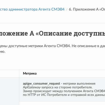
ство администратора Агента СМЭВ4
6.
Приложение A «О
ложение A «Описание доступн
ены доступные метрики Агента СМЭВ4. Не описанные в дан
ию.
Метрика
apigw_consumer_request
- метрики выполнения
ApiGateway-запроса на стороне потребителя.
Замер происходит между получением Агента СМЭВ4
по HTTP от ИС Потребителя и отправкой всех данны