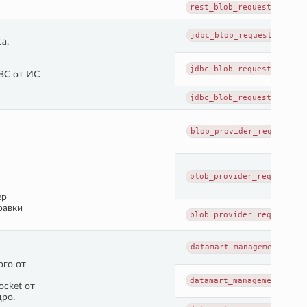
rest_blob_request_execut
jdbc_blob_request_comple
а,
jdbc_blob_request_execut
BC от ИС
jdbc_blob_request_execut
blob_provider_request_co
blob_provider_request_ex
ер
равки
blob_provider_request_ex
datamart_management_prov
ого от
datamart_management_prov
cket от
дро.