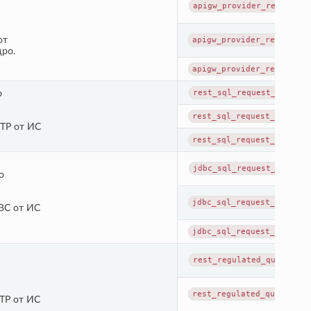
apigw_provider_request_c
от
apigw_provider_request_e
дро.
apigw_provider_request_e
о
rest_sql_request_complet
rest_sql_request_executi
TP от ИС
rest_sql_request_executi
jdbc_sql_request_complet
о
jdbc_sql_request_executi
BC от ИС
jdbc_sql_request_executi
rest_regulated_query_com
rest_regulated_query_exe
TP от ИС