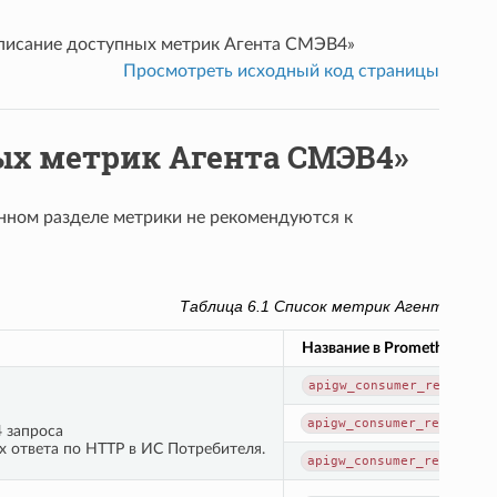
писание доступных метрик Агента СМЭВ4»
Просмотреть исходный код страницы
ых метрик Агента СМЭВ4»
ном разделе метрики не рекомендуются к
Таблица 6.1
Список метрик Агента
Название в Prometheus
apigw_consumer_request_c
apigw_consumer_request_e
 запроса
х ответа по HTTP в ИС Потребителя.
apigw_consumer_request_e