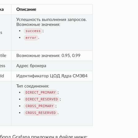
ка
Описание
Успешность выполнения запросов.
Возможные значения:
;
success
us
.
error
tile
Возможные значения: 0.95, 0.99
ess
Адрес брокера
Id
Идентификатор ЦОД Ядра СМЭВ4
Тип соединения:
;
DIRECT_PRIMARY
;
DIRECT_RESERVED
;
CROSS_PRIMARY
.
CROSS_RESERVED
борд Grafana приложен в файле ниже: