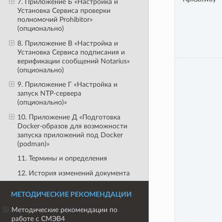
7. Приложение Б «Настройка и
Установка Сервиса проверки
полномочий Prohibitor»
(опционально)
8. Приложение В «Настройка и
Установка Сервиса подписания и
верификации сообщений Notarius»
(опционально)
9. Приложение Г «Настройка и
запуск NTP-сервера
(опционально)»
10. Приложение Д «Подготовка
Docker-образов для возможности
запуска приложений под Docker
(podman)»
11. Термины и определения
12. История изменений документа
МЕТОДИЧЕСКИЕ РЕКОМЕНДАЦИИ
Методические рекомендации по
работе с СМЭВ4