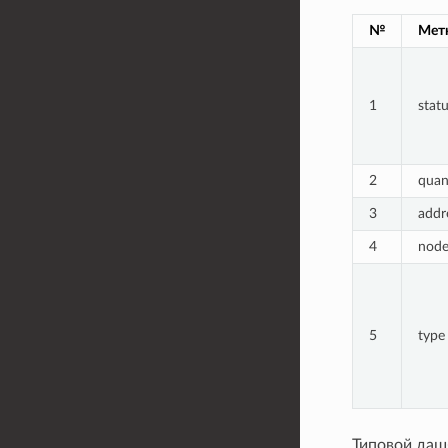
№
Мет
1
stat
2
quan
3
addr
4
node
5
type
Типовой даш