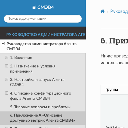
СМЭВ4
Руковод
РУКОВОДСТВО АДМИНИСТРАТОРА АГЕНТА СМЭВ4
6.
При
Руководство администратора Агента
СМЭВ4
Ниже привед
1. Введение
использован
2. Назначение и условия
применения
3. Настройка и запуск Агента
СМЭВ4
Группа
4. Описание конфигурационного
файла Агента СМЭВ4
5. Типовые вопросы и проблемы
6. Приложение A «Описание
доступных метрик Агента СМЭВ4»
ApiGatway