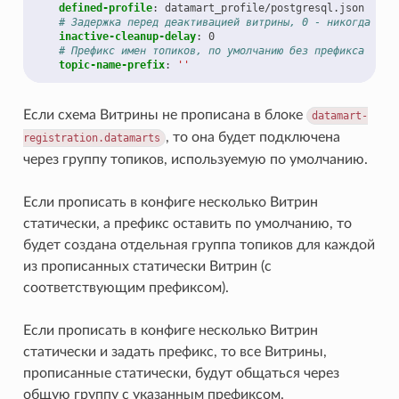
defined-profile
:
datamart_profile/postgresql.json
# Задержка перед деактивацией витрины, 0 - никогда не 
inactive-cleanup-delay
:
0
# Префикс имен топиков, по умолчанию без префикса
topic-name-prefix
:
''
Если схема Витрины не прописана в блоке
datamart-
, то она будет подключена
registration.datamarts
через группу топиков, используемую по умолчанию.
Если прописать в конфиге несколько Витрин
статически, а префикс оставить по умолчанию, то
будет создана отдельная группа топиков для каждой
из прописанных статически Витрин (с
соответствующим префиксом).
Если прописать в конфиге несколько Витрин
статически и задать префикс, то все Витрины,
прописанные статически, будут общаться через
общую группу с указанным префиксом.