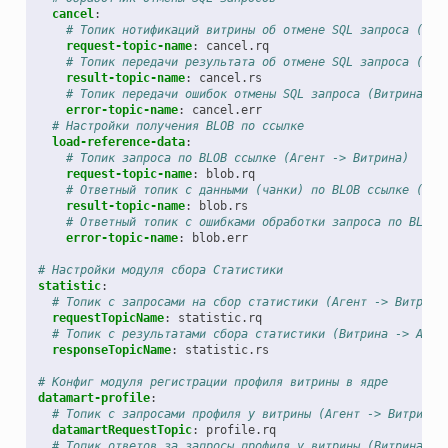
cancel
:
# Топик нотификаций витрины об отмене SQL запроса (Аге
request-topic-name
:
cancel.rq
# Топик передачи результата об отмене SQL запроса (Вит
result-topic-name
:
cancel.rs
# Топик передачи ошибок отмены SQL запроса (Витрина ->
error-topic-name
:
cancel.err
# Настройки получения BLOB по ссылке
load-reference-data
:
# Топик запроса по BLOB ссылке (Агент -> Витрина)
request-topic-name
:
blob.rq
# Ответный топик с данными (чанки) по BLOB ссылке (Вит
result-topic-name
:
blob.rs
# Ответный топик с ошибками обработки запроса по BLOB 
error-topic-name
:
blob.err
# Настройки модуля сбора Статистики
statistic
:
# Топик с запросами на сбор статистики (Агент -> Витрина
requestTopicName
:
statistic.rq
# Топик с результатами сбора статистики (Витрина -> Аген
responseTopicName
:
statistic.rs
# Конфиг модуля регистрации профиля витрины в ядре
datamart-profile
:
# Топик с запросами профиля у витрины (Агент -> Витрина)
datamartRequestTopic
:
profile.rq
# Топик ответов за запросы профиля у витрины (Витрина ->