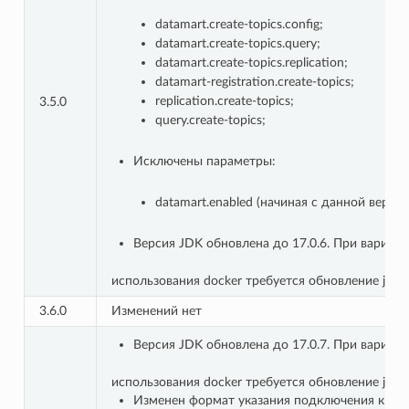
datamart.create-topics.config;
datamart.create-topics.query;
datamart.create-topics.replication;
datamart-registration.create-topics;
replication.create-topics;
3.5.0
query.create-topics;
Исключены параметры:
datamart.enabled (начиная с данной верс
Версия JDK обновлена до 17.0.6. При вариант
использования docker требуется обновление jdk н
3.6.0
Изменений нет
Версия JDK обновлена до 17.0.7. При вариант
использования docker требуется обновление jdk н
Изменен формат указания подключения к keyc