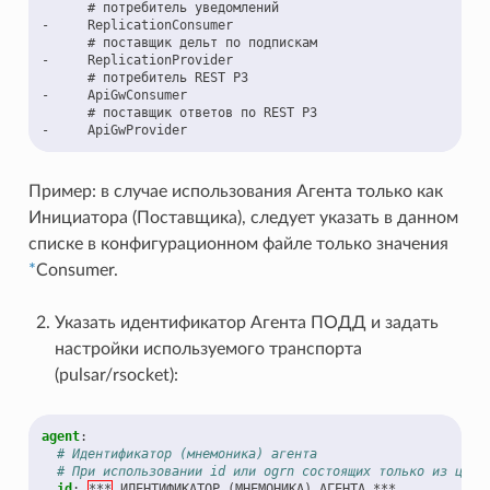
# потребитель уведомлений
-
ReplicationConsumer
# поставщик дельт по подпискам
-
ReplicationProvider
# потребитель REST РЗ
-
ApiGwConsumer
# поставщик ответов по REST РЗ
-
ApiGwProvider
Пример: в случае использования Агента только как
Инициатора (Поставщика), следует указать в данном
списке в конфигурационном файле только значения
*
Consumer.
Указать идентификатор Агента ПОДД и задать
настройки используемого транспорта
(pulsar/rsocket):
agent
:
# Идентификатор (мнемоника) агента
# При использовании id или ogrn состоящих только из цифр
id
:
***
ИДЕНТИФИКАТОР (МНЕМОНИКА) АГЕНТА ***