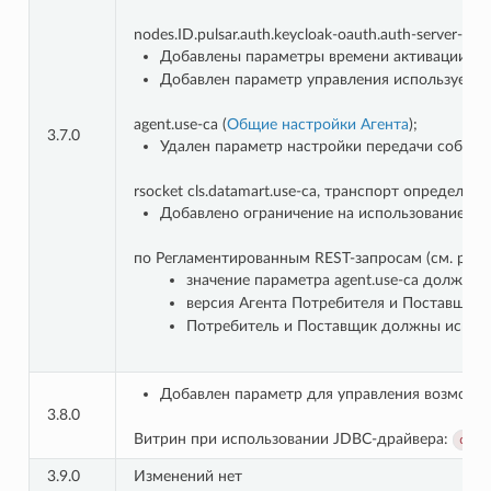
nodes.ID.pulsar.auth.keycloak-oauth.auth-server-url
Добавлены параметры времени активации Аге
Добавлен параметр управления используемым 
agent.use-ca (
Общие настройки Агента
);
3.7.0
Удален параметр настройки передачи событи
rsocket cls.datamart.use-ca, транспорт определяе
Добавлено ограничение на использование тра
по Регламентированным REST-запросам (см. раз
значение параметра agent.use-ca должно б
версия Агента Потребителя и Поставщика 
Потребитель и Поставщик должны использо
Добавлен параметр для управления возможн
3.8.0
Витрин при использовании JDBC-драйвера:
quer
3.9.0
Изменений нет