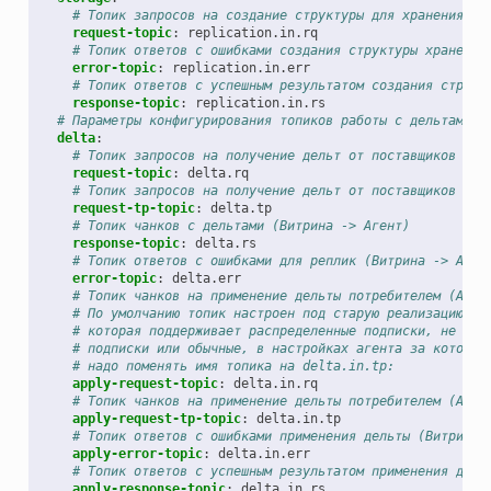
# Топик запросов на создание структуры для хранения ре
request-topic
:
replication.in.rq
# Топик ответов с ошибками создания структуры хранения
error-topic
:
replication.in.err
# Топик ответов с успешным результатом создания структ
response-topic
:
replication.in.rs
# Параметры конфигурирования топиков работы с дельтами (
delta
:
# Топик запросов на получение дельт от поставщиков (Аг
request-topic
:
delta.rq
# Топик запросов на получение дельт от поставщиков (Аг
request-tp-topic
:
delta.tp
# Топик чанков с дельтами (Витрина -> Агент)
response-topic
:
delta.rs
# Топик ответов с ошибками для реплик (Витрина -> Аген
error-topic
:
delta.err
# Топик чанков на применение дельты потребителем (Аген
# По умолчанию топик настроен под старую реализацию ви
# которая поддерживает распределенные подписки, не важ
# подписки или обычные, в настройках агента за которым
# надо поменять имя топика на delta.in.tp:
apply-request-topic
:
delta.in.rq
# Топик чанков на применение дельты потребителем (Аген
apply-request-tp-topic
:
delta.in.tp
# Топик ответов с ошибками применения дельты (Витрина 
apply-error-topic
:
delta.in.err
# Топик ответов с успешным результатом применения дель
apply-response-topic
:
delta.in.rs