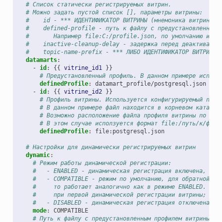
# Список статически регистрируемых витрин.
# Можно задать пустой список [], параметры витрины:
#    id - *** ИДЕНТИФИКАТОР ВИТРИНЫ (мнемоника витрины П
#    defined-profile - путь к файлу с предустановленным 
#       Например file:C:/profile.json, по умолчанию испо
#    inactive-cleanup-delay - задержка перед деактивацие
#    topic-name-prefix - *** ЛИБО ИДЕНТИФИКАТОР ВИТРИНЫ 
datamarts
:
-
id
:
{{
vitrine_id1
}}
# Предустановленный профиль. В данном примере исполь
definedProfile
:
datamart_profile/postgresql.json
-
id
:
{{
vitrine_id2
}}
# Профиль витрины. Используется конфигурируемый поль
# В данном примере файл находится в корневом каталог
# Возможно расположение файла профиля витрины по люб
# В этом случае исползуется формат file:/путь/к/файл
definedProfile
:
file:postgresql.json
# Настройки для динамически регистрируемых витрин
dynamic
:
# Режим работы динамической регистрации:
#   - ENABLED - динамическая регистрация включена, общ
#   - COMPATIBLE - режим по умолчанию, для обратной со
#     то работает аналогично как в режиме ENABLED. Есл
#     при первой динамической регистрации витрины;
#   - DISABLED - динамическая регистрация отключена;
mode
:
COMPATIBLE
# Путь к файлу с предустановленным профилем витрины. Н