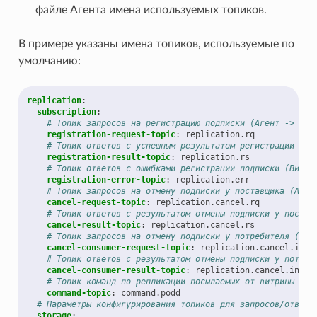
файле Агента имена используемых топиков.
В примере указаны имена топиков, используемые по
умолчанию:
replication
:
subscription
:
# Топик запросов на регистрацию подписки (Агент -> Вит
registration-request-topic
:
replication.rq
# Топик ответов с успешным результатом регистрации под
registration-result-topic
:
replication.rs
# Топик ответов с ошибками регистрации подписки (Витри
registration-error-topic
:
replication.err
# Топик запросов на отмену подписки у поставщика (Аген
cancel-request-topic
:
replication.cancel.rq
# Топик ответов с результатом отмены подписки у постав
cancel-result-topic
:
replication.cancel.rs
# Топик запросов на отмену подписки у потребителя (Аге
cancel-consumer-request-topic
:
replication.cancel.in.r
# Топик ответов с результатом отмены подписки у потреб
cancel-consumer-result-topic
:
replication.cancel.in.rs
# Топик команд по репликации посылаемых от витрины в с
command-topic
:
command.podd
# Параметры конфигурирования топиков для запросов/ответо
storage
: