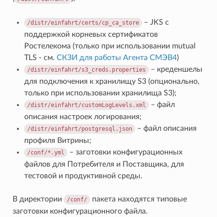
– JKS с
/distr/einfahrt/certs/cp_ca_store
поддержкой корневых сертификатов
Ростелекома (только при использовании mutual
TLS - см.
СКЗИ для работы Агента СМЭВ4
)
– креденшелы
/distr/einfahrt/s3_creds.properties
для подключения к хранилищу S3 (опционально,
только при использовании хранилища S3);
– файл
/distr/einfahrt/customLogLevels.xml
описания настроек логирования;
– файл описания
/distr/einfahrt/postgresql.json
профиля Витрины;
– заготовки конфигурационных
/conf/*.yml
файлов для Потребителя и Поставщика, для
тестовой и продуктивной среды.
В директории
пакета находятся типовые
/conf/
заготовки конфигурационного файла.