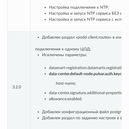
Настройка подключения к NTP;
Настройка и запуск NTP сервиса БЕЗ испо
Настройка и запуск NTP сервиса с исполь
Добавлен раздел «podd-client.routes» в кон
подключения к одному ЦОД;
Исключены параметры:
datamart-registration.datamarts.registration
data-center.default-node.pulsar.auth.keycloak
host-name;
3.2.0
data-center.signature.additional-properties;
allowance.enabled;
Добавлен конфигурационный файл postgresql.
Добавлен раздел по заданию настроек в файле 