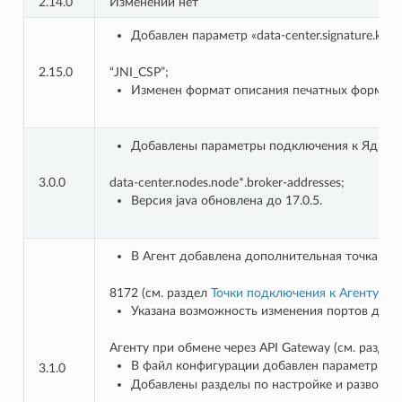
2.14.0
Изменений нет
Добавлен параметр «data-center.signature.keys
2.15.0
“JNI_CSP”;
Изменен формат описания печатных форм (то
Добавлены параметры подключения к Ядру
3.0.0
data-center.nodes.node*.broker-addresses;
Версия java обновлена до 17.0.5.
В Агент добавлена дополнительная точка под
8172 (см. раздел
Точки подключения к Агенту 
Указана возможность изменения портов для
Агенту при обмене через API Gateway (см. разде
В файл конфигурации добавлен параметр podd-c
3.1.0
Добавлены разделы по настройке и разворач