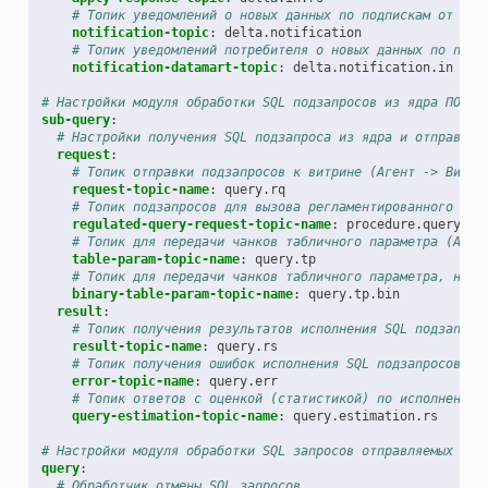
# Топик уведомлений о новых данных по подпискам от пос
notification-topic
:
delta.notification
# Топик уведомлений потребителя о новых данных по подп
notification-datamart-topic
:
delta.notification.in
# Настройки модуля обработки SQL подзапросов из ядра ПОДД 
sub-query
:
# Настройки получения SQL подзапроса из ядра и отправки 
request
:
# Топик отправки подзапросов к витрине (Агент -> Витри
request-topic-name
:
query.rq
# Топик подзапросов для вызова регламентированного зап
regulated-query-request-topic-name
:
procedure.query.rq
# Топик для передачи чанков табличного параметра (Аген
table-param-topic-name
:
query.tp
# Топик для передачи чанков табличного параметра, наре
binary-table-param-topic-name
:
query.tp.bin
result
:
# Топик получения результатов исполнения SQL подзапрос
result-topic-name
:
query.rs
# Топик получения ошибок исполнения SQL подзапросов от
error-topic-name
:
query.err
# Топик ответов с оценкой (статистикой) по исполнению 
query-estimation-topic-name
:
query.estimation.rs
# Настройки модуля обработки SQL запросов отправляемых в я
query
:
# Обработчик отмены SQL запросов