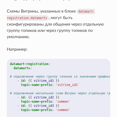
Схемы Витрины, указанные в блоке
datamart-
, могут быть
registration.datamarts
сконфигурированы для общения через отдельную
группу топиков или через группу топиков по
умолчанию.
Например:
datamart-registration
:
datamarts
:
# подключение через группу топиков со значением префикса п
-
id
:
{{
vitrine_id1
}}
topic-name-prefix
:
'vitrine_id1'
# подключение нескольких схем Витрин через отдельную групп
-
id
:
{{
vitrine_id2
}}
topic-name-prefix
:
'common'
-
id
:
{{
vitrine_id3
}}
topic-name-prefix
:
'common'