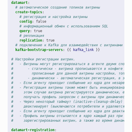
datamart
:
# автоматическое создание топиков витрины
create-topics
:
# регистрация и настройка витрины
config
:
false
# информационный обмен с использованием SQL
query
:
true
# репликация
replication
:
true
# подключение к Kafka для взаимодействия с витринами
kafka-bootstrap-servers
:
{{
kafka_link
}}
# Настройки регистрации витрин.
#   - Витрины могут регистрироваться в агенте двумя способ
#       - статически - витрина прописывается в конфиге аге
#         прописанные для данной витрины настройки, топики
#       - динамически - автоматическая регистрация, в этом
#   - Если агенту приходит сообщение из ядра для незарегис
#   - Регистрация витрины также может быть инициирована со
#     этом случае витрина регистрируется динамически, если
#     получать профиль запросом с витрины при динамической
#   - Через некоторый таймаут (inactive-cleanup-delay) есл
#     деактивирует (выключаются потребители и удаляются то
#   - Если агенту приходит сообщение из ядра для деактивир
#   - Профиль витрины отсылается в ядро каждый раз при ста
#     зарегистрированных витрин, а также во время динамиче
datamart-registration
: