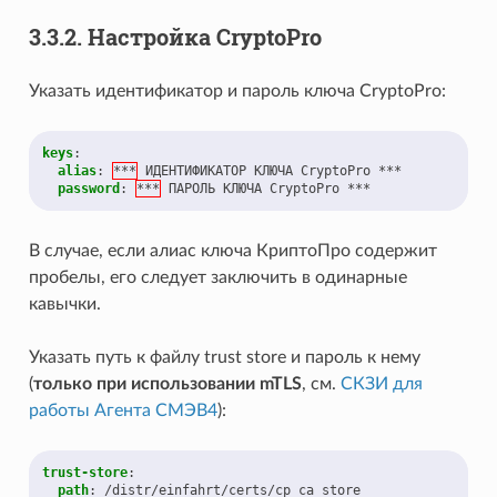
3.3.2.
Настройка CryptoPro
Указать идентификатор и пароль ключа CryptoPro:
keys
:
alias
:
***
ИДЕНТИФИКАТОР КЛЮЧА CryptoPro ***
password
:
***
ПАРОЛЬ КЛЮЧА CryptoPro ***
В случае, если алиас ключа КриптоПро содержит
пробелы, его следует заключить в одинарные
кавычки.
Указать путь к файлу trust store и пароль к нему
(
только при использовании mTLS
, см.
СКЗИ для
работы Агента СМЭВ4
):
trust-store
:
path
:
/distr/einfahrt/certs/cp_ca_store