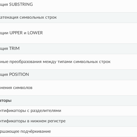
кция SUBSTRING
атенация символьных строк
кции UPPER и LOWER
кция TRIM
ные преобразования между типами символьных строк
кция POSITION
нения символов
аторы
нтификаторы с разделителями
нтификаторы в нижнем регистре
ершающее подчёркивание