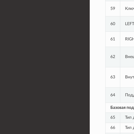
59
Клю
60
LEF
61
RIG
62
Вне
63
Внут
64
Подд
Базовая по
65
Тип 
66
Тип 