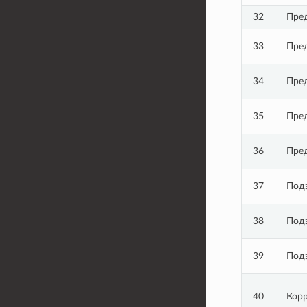
32
Пред
33
Пред
34
Пре
35
Пред
36
Пред
37
Подз
38
Подз
39
Подз
40
Кор