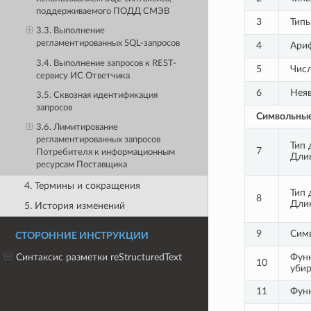
поддерживаемого ПОДД СМЭВ
3
Тип
3.3. Выполнение
регламентированных SQL-запросов
4
Ари
3.4. Выполнение запросов к REST-
5
Числ
сервису ИС Ответчика
6
Нея
3.5. Сквозная идентификация
запросов
Символьные
3.6. Лимитирование
регламентированных запросов
Тип
7
Потребителя к информационным
Дли
ресурсам Поставщика
4. Термины и сокращения
Тип
8
Дли
5. История изменений
9
Сим
СТОРОННИЕ ИНСТРУКЦИИ
Синтаксис разметки reStructuredText
Фун
10
уби
11
Фун