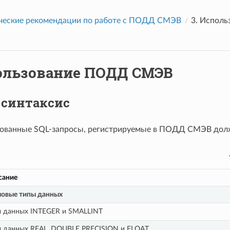
еские рекомендации по работе с ПОДД СМЭВ
3.
Исполь
ользование ПОДД СМЭВ
-синтаксис
ованные SQL-запросы, регистрируемые в ПОДД СМЭВ долж
сание
ловые типы данных
ы данных INTEGER и SMALLINT
ы данных REAL, DOUBLE PRECISION и FLOAT