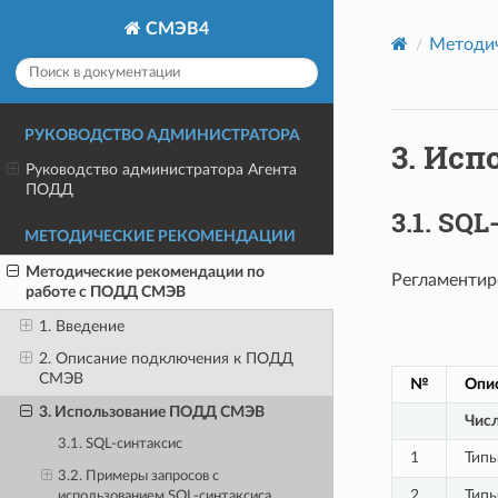
СМЭВ4
Методич
РУКОВОДСТВО АДМИНИСТРАТОРА
3.
Исп
Руководство администратора Агента
ПОДД
3.1.
SQL
МЕТОДИЧЕСКИЕ РЕКОМЕНДАЦИИ
Методические рекомендации по
Регламентир
работе с ПОДД СМЭВ
1. Введение
2. Описание подключения к ПОДД
СМЭВ
№
Опи
3. Использование ПОДД СМЭВ
Чис
3.1. SQL-синтаксис
1
Тип
3.2. Примеры запросов с
2
Тип
использованием SQL-синтаксиса,