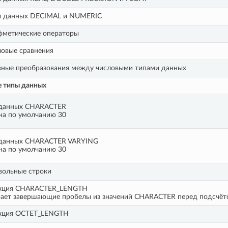
ы данных DECIMAL и NUMERIC
фметические операторы
овые сравнения
вные преобразования между числовыми типами данных
 типы данных
 данных CHARACTER
на по умолчанию 30
 данных CHARACTER VARYING
на по умолчанию 30
вольные строки
кция CHARACTER_LENGTH
рает завершающие пробелы из значений CHARACTER перед подсчёт
кция OCTET_LENGTH