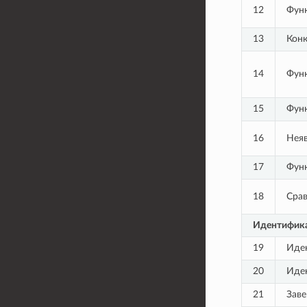
12
Фун
13
Конк
14
Фун
15
Фун
16
Неяв
17
Фун
18
Срав
Идентифик
19
Иде
20
Иде
21
Зав