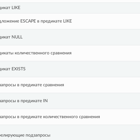
икат LIKE
ложение ESCAPE в предикате LIKE
дикат NULL
икаты количественного сравнения
икат EXISTS
апросы в предикате сравнения
апросы в предикате IN
апросы в предикате количественного сравнения
релирующие подзапросы