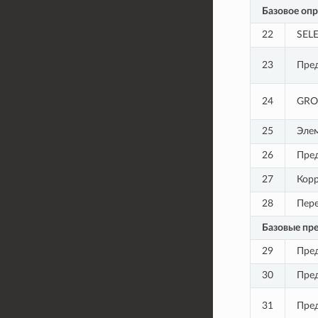
Базовое оп
22
SEL
23
Пре
24
GROU
25
Элем
26
Пре
27
Кор
28
Пер
Базовые пре
29
Пред
30
Пре
31
Пред