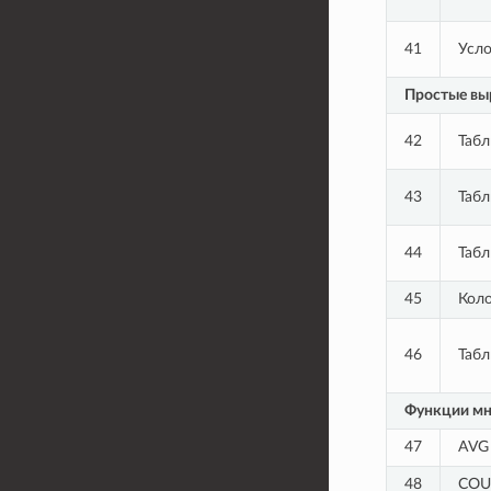
41
Усло
Простые вы
42
Таб
43
Таб
44
Табл
45
Коло
46
Табл
Функции м
47
AVG
48
COU