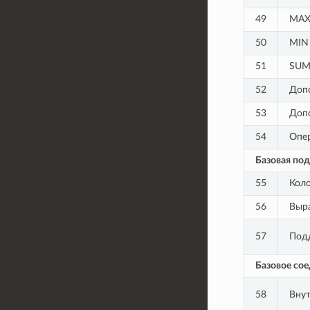
49
MA
50
MIN
51
SU
52
Доп
53
Доп
54
Опер
Базовая по
55
Коло
56
Выр
57
Подд
Базовое со
58
Внут