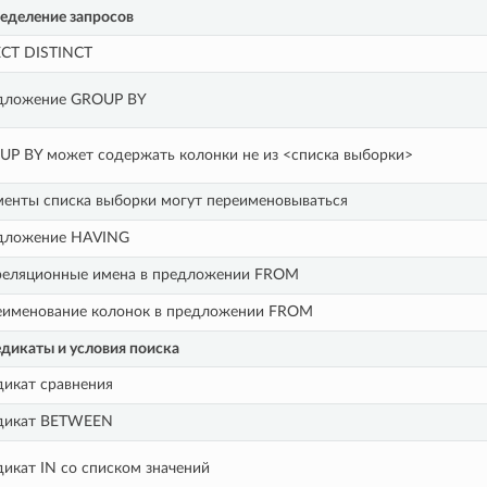
ределение запросов
ECT DISTINCT
дложение GROUP BY
P BY может содержать колонки не из <списка выборки>
енты списка выборки могут переименовываться
дложение HAVING
реляционные имена в предложении FROM
еименование колонок в предложении FROM
дикаты и условия поиска
икат сравнения
дикат BETWEEN
икат IN со списком значений