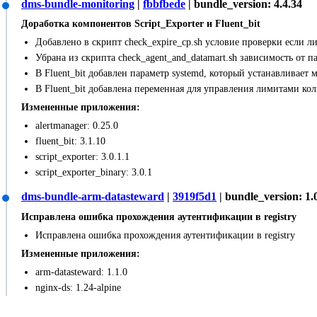
dms-bundle-monitoring
|
fbbfbede
| bundle_version: 4.4.34
Доработка компонентов Script_Exporter и Fluent_bit
Добавлено в скрипт check_expire_cp.sh условие проверки если 
Убрана из скрипта check_agent_and_datamart.sh зависимость от па
В Fluent_bit добавлен параметр systemd, который устанавливае
В Fluent_bit добавлена переменная для управления лимитами ко
Измененные приложения:
alertmanager: 0.25.0
fluent_bit: 3.1.10
script_exporter: 3.0.1.1
script_exporter_binary: 3.0.1
dms-bundle-arm-datasteward
|
3919f5d1
| bundle_version: 1.
Исправлена ошибка прохождения аутентификации в registry
Исправлена ошибка прохождения аутентификации в registry
Измененные приложения:
arm-datasteward: 1.1.0
nginx-ds: 1.24-alpine