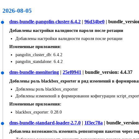
2026-08-05
dms-bundle-pangolin-cluster-6.4.2
|
96d34be0
| bundle_version
Добавлены настройки валидности пароля после ротации
Добавлены настройки валидности пароля после ротации
Измененные приложения:
pangolin_cluster_db: 6.4.2
pangolin_standalone: 6.4.2
dms-bundle-monitoring
|
25ef0941
| bundle_version: 4.4.37
Добвлены роль blackbox_exporter и ряд изменений в формирован
Добвлены роль blackbox_exporter
Добвлены изменений в формировании кофигурации script_export
Измененные приложения:
blackbox_exporter: 0.28.0
dms-bundle-standard-loader-2.7.0
|
1f3ec78a
| bundle_version:
Добавлена возможность изменять репозитории пакетов через п