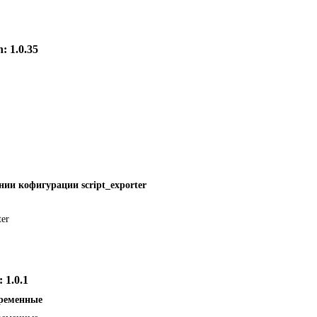
: 1.0.35
ии кофигурации script_exporter
er
 1.0.1
еременные