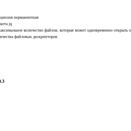
лицензия перманентная
кета jq
т максимальное количество файлов, которые может одновременно открыть 
личества файловых дескрипторов
0.3