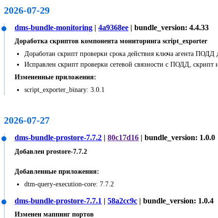
2026-07-29
dms-bundle-monitoring
|
4a9368ee
| bundle_version: 4.4.33
Доработка скриптов компонента мониторинга script_exporter
Доработан скрипт проверки срока действия ключа агента ПОДД д
Исправлен скрипт проверки сетевой связности с ПОДД, скрипт не
Измененные приложения:
script_exporter_binary: 3.0.1
2026-07-27
dms-bundle-prostore-7.7.2
|
80c17d16
| bundle_version: 1.0.0
Добавлен prostore-7.7.2
Добавленные приложения:
dtm-query-execution-core: 7.7.2
dms-bundle-prostore-7.7.1
|
58a2cc9c
| bundle_version: 1.0.4
Изменен маппинг портов