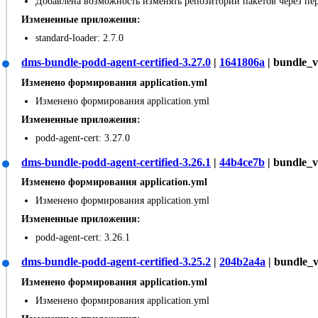
Добавлена возможность изменять репозитории пакетов через п
Измененные приложения:
standard-loader: 2.7.0
dms-bundle-podd-agent-certified-3.27.0
|
1641806a
| bundle_v
Изменено формирования application.yml
Изменено формирования application.yml
Измененные приложения:
podd-agent-cert: 3.27.0
dms-bundle-podd-agent-certified-3.26.1
|
44b4ce7b
| bundle_v
Изменено формирования application.yml
Изменено формирования application.yml
Измененные приложения:
podd-agent-cert: 3.26.1
dms-bundle-podd-agent-certified-3.25.2
|
204b2a4a
| bundle_v
Изменено формирования application.yml
Изменено формирования application.yml